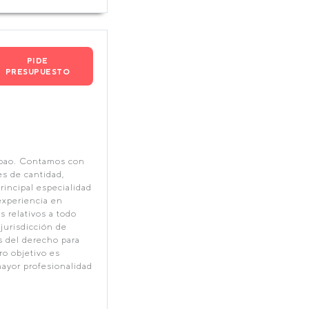
PIDE
PRESUPUESTO
lbao. Contamos con
es de cantidad,
incipal especialidad
experiencia en
 relativos a todo
 jurisdicción de
 del derecho para
ro objetivo es
mayor profesionalidad