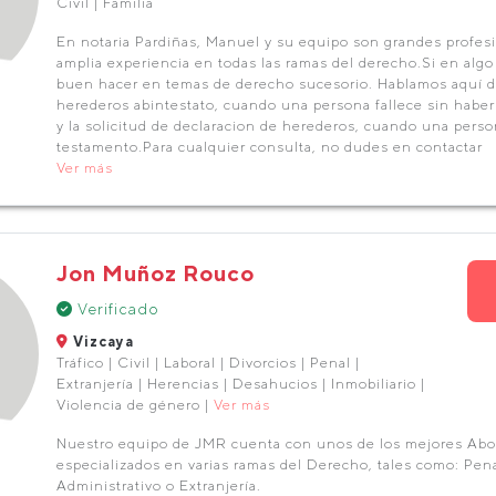
Civil | Familia
En notaria Pardiñas, Manuel y su equipo son grandes profes
amplia experiencia en todas las ramas del derecho.Si en algo
buen hacer en temas de derecho sucesorio. Hablamos aquí de
herederos abintestato, cuando una persona fallece sin habe
y la solicitud de declaracion de herederos, cuando una perso
testamento.Para cualquier consulta, no dudes en contactar
Ver más
Jon Muñoz Rouco
Verificado
Vizcaya
Tráfico | Civil | Laboral | Divorcios | Penal |
Extranjería | Herencias | Desahucios | Inmobiliario |
Violencia de género |
Ver más
Nuestro equipo de JMR cuenta con unos de los mejores Abo
especializados en varias ramas del Derecho, tales como: Penal
Administrativo o Extranjería.