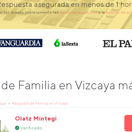
Respuesta asegurada en menos de 1 hor
actar, acepto expresamente las
condiciones de uso
y la
política de pr
 de Familia en Vizcaya 
caya
Abogados de Familia en Vizcaya
Olatz Mintegi
Verificado