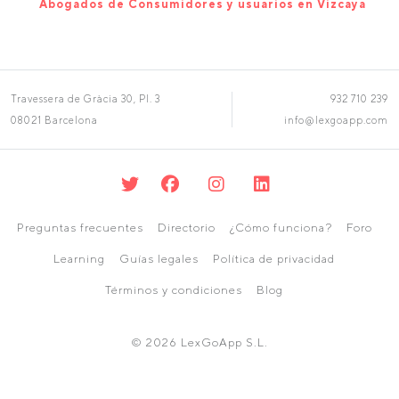
Abogados de Consumidores y usuarios en Vizcaya
Travessera de Gràcia 30, Pl. 3
932 710 239
08021 Barcelona
info@lexgoapp.com
Preguntas frecuentes
Directorio
¿Cómo funciona?
Foro
Learning
Guías legales
Política de privacidad
Términos y condiciones
Blog
© 2026 LexGoApp S.L.