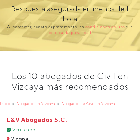
Respuesta asegurada en menos de 1
hora
Al contactar, acepto expresamente las
condiciones de uso
y la
política de privacidad
Los 10 abogados de Civil en
Vizcaya más recomendados
Inicio
Abogados en Vizcaya
Abogados de Civil en Vizcaya
L&V Abogados S.C.
Verificado
Vizcaya