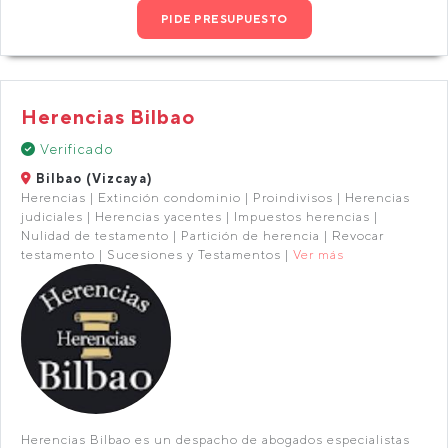
PIDE PRESUPUESTO
Herencias Bilbao
Verificado
Bilbao (Vizcaya)
Herencias | Extinción condominio | Proindivisos | Herencias
judiciales | Herencias yacentes | Impuestos herencias |
Nulidad de testamento | Partición de herencia | Revocar
testamento | Sucesiones y Testamentos |
Ver más
Herencias Bilbao es un despacho de abogados especialistas