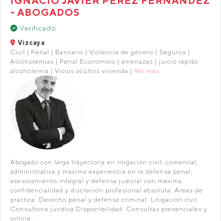
IGNACIO JAVIER PEREZ FERNANDEZ
- ABOGADOS
Verificado
Vizcaya
Civil | Penal | Bancario | Violencia de género | Seguros |
Alcoholemias | Penal Económico | amenazas | juicio rápido
alcoholemia | Vicios ocultos vivienda |
Ver más
Abogado con larga trayectoria en litigación civil, comercial,
administrativa y máxima experiencia en la defensa penal,
asesoramiento integral y defensa judicial con máxima
confidencialidad y discreción profesional absoluta. Áreas de
práctica: Derecho penal y defensa criminal. Litigación civil.
Consultoría jurídica Disponibilidad: Consultas presenciales y
online.