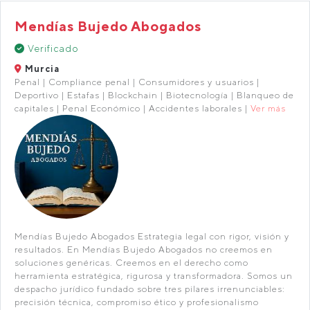
Mendías Bujedo Abogados
Verificado
Murcia
Penal | Compliance penal | Consumidores y usuarios |
Deportivo | Estafas | Blockchain | Biotecnología | Blanqueo de
capitales | Penal Económico | Accidentes laborales |
Ver más
Mendías Bujedo Abogados Estrategia legal con rigor, visión y
resultados. En Mendías Bujedo Abogados no creemos en
soluciones genéricas. Creemos en el derecho como
herramienta estratégica, rigurosa y transformadora. Somos un
despacho jurídico fundado sobre tres pilares irrenunciables:
precisión técnica, compromiso ético y profesionalismo