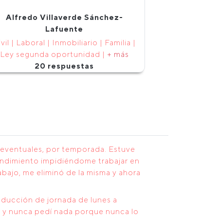
Alfredo Villaverde Sánchez-
Lafuente
vil | Laboral | Inmobiliario | Familia |
Ley segunda oportunidad |
+ más
20 respuestas
s eventuales, por temporada. Estuve
rendimiento impidiéndome trabajar en
abajo, me eliminó de la misma y ahora
educción de jornada de lunes a
os y nunca pedí nada porque nunca lo