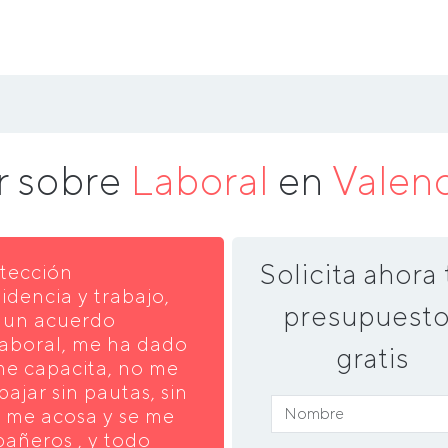
r sobre
Laboral
en
Valen
Solicita ahora 
otección
idencia y trabajo,
presupuesto
a un acuerdo
laboral, me ha dado
gratis
 me capacita, no me
ajar sin pautas, sin
se me acosa y se me
añeros , y todo