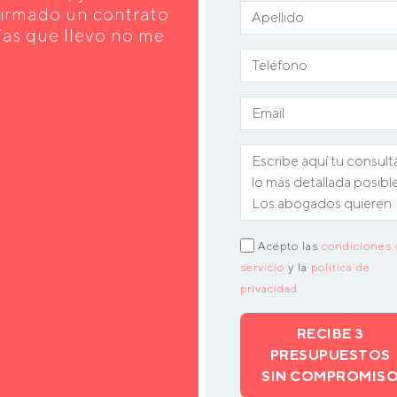
 firmado un contrato
días que llevo no me
Acepto las
condiciones 
servicio
y la
política de
privacidad
RECIBE 3
PRESUPUESTOS
SIN COMPROMIS