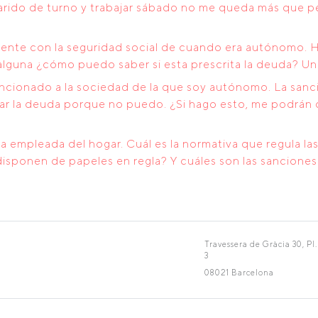
marido de turno y trabajar sábado no me queda más que 
nte con la seguridad social de cuando era autónomo. H
 alguna ¿cómo puedo saber si esta prescrita la deuda? Un
ancionado a la sociedad de la que soy autónomo. La sanc
gar la deuda porque no puedo. ¿Si hago esto, me podrán
 empleada del hogar. Cuál es la normativa que regula la
sponen de papeles en regla? Y cuáles son las sanciones 
Travessera de Gràcia 30, Pl.
3
08021 Barcelona