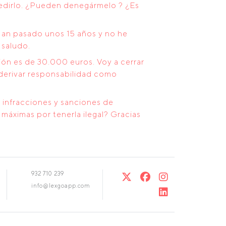
pedirlo. ¿Pueden denegármelo ? ¿Es
an pasado unos 15 años y no he
 saludo.
ión es de 30.000 euros. Voy a cerrar
 derivar responsabilidad como
s infracciones y sanciones de
máximas por tenerla ilegal? Gracias
932 710 239
info@lexgoapp.com