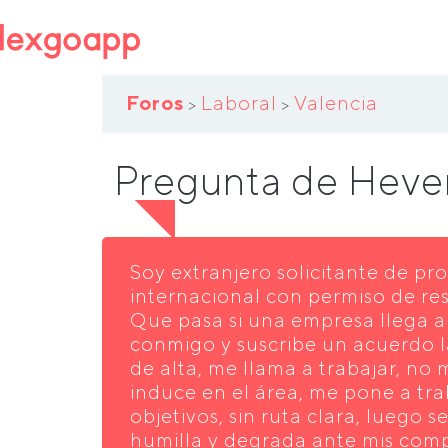
Foros
Laboral
Valencia
>
>
Pregunta de Heve
Soy extranjero solicitante de pr
internacional con permiso de res
Que pasa si una empresa llega 
conmigo y suscribe un acuerdo 
de alta, me llama a trabajar, no
induce en el área, me pone a trab
objetivos, sin ruta clara, luego 
humilla y degrada ante mis comp