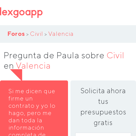
Foros
Civil
Valencia
>
>
Pregunta de Paula sobre
Civil
en
Valencia
Solicita ahora
Si me dicen que
firme un
tus
contrato y yo lo
presupuestos
hago, pero me
dan toda la
gratis
información
completa de