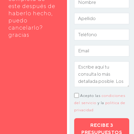
este después de
haberlo hecho,
puedo
cancelarlo?
gracias
Acepto las
condiciones
del servicio
y la
política de
privacidad
RECIBE 3
PRESUPUESTOS