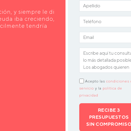
ción, y siempre le di
euda iba creciendo,
ícilmente tendría
Acepto las
condiciones 
servicio
y la
política de
privacidad
RECIBE 3
PRESUPUESTOS
SIN COMPROMIS