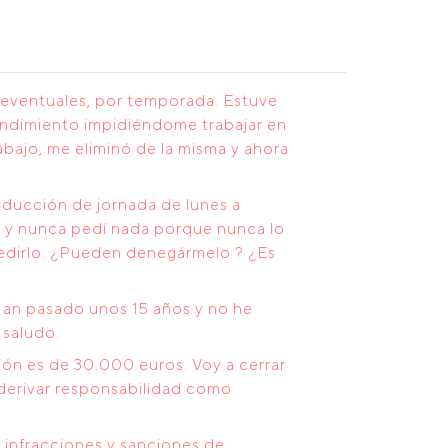
s eventuales, por temporada. Estuve
rendimiento impidiéndome trabajar en
abajo, me eliminó de la misma y ahora
educción de jornada de lunes a
os y nunca pedí nada porque nunca lo
pedirlo. ¿Pueden denegármelo ? ¿Es
an pasado unos 15 años y no he
 saludo.
ión es de 30.000 euros. Voy a cerrar
 derivar responsabilidad como
s infracciones y sanciones de