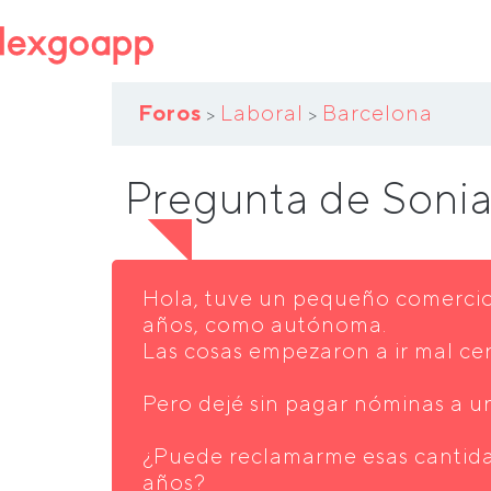
Foros
Laboral
Barcelona
>
>
Pregunta de Soni
Hola, tuve un pequeño comerci
años, como autónoma.
Las cosas empezaron a ir mal cer
Pero dejé sin pagar nóminas a un
¿Puede reclamarme esas cantid
años?