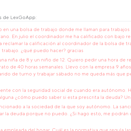
os de LexGoApp:
to en una bolsa de trabajo donde me llaman para trabajo
ano. En julio el coordinador me ha calificado con bajo 
 reclamar la calificación al coordinador de la bolsa de tr
n trabajo. ¿qué puedo hacer? gracias
na niña de 8 y un niño de 12. Quiero pedir una hora de r
ntrato de 40 horas semanales. Llevo con la empresa 9 añ
marido de turno y trabajar sábado no me queda más que 
nte con la seguridad social de cuando era autónomo. H
 alguna ¿cómo puedo saber si esta prescrita la deuda? Un
ancionado a la sociedad de la que soy autónomo. La sanc
gar la deuda porque no puedo. ¿Si hago esto, me podrán
 empleada del hogar. Cuál es la normativa que regula la