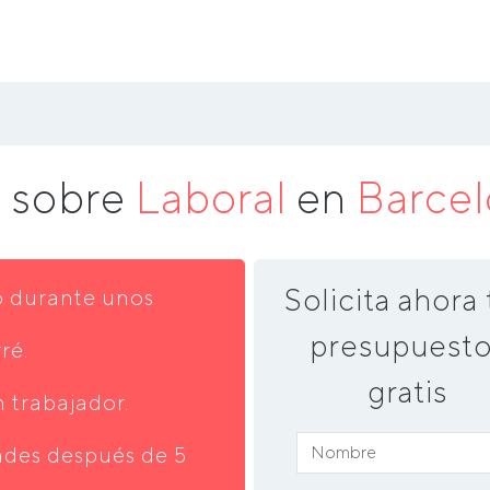
a sobre
Laboral
en
Barce
Solicita ahora 
o durante unos
presupuesto
ré.
gratis
 trabajador.
ades después de 5