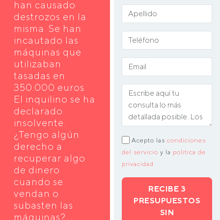
han causado
destrozos en la
misma. Se han
incautado las
máquinas que
utilizaban
tasadas en
350.000 euros.
El inquilino se ha
declarado
insolvente.
¿Tengo algún
Acepto las
condiciones
derecho a
del servicio
y la
política de
recuperar algo
privacidad
de dinero
cuando se
RECIBE 3
vendan o
PRESUPUESTOS
subasten las
SIN
máquinas?