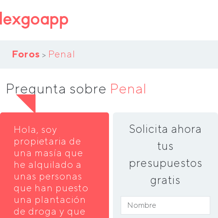
Foros
Penal
>
Pregunta sobre
Penal
Solicita ahora
Hola, soy
propietaria de
tus
una masía que
presupuestos
he alquilado a
unas personas
gratis
que han puesto
una plantación
de droga y que