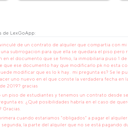
os de LexGoApp:
vinculé de un contrato de alquiler que compartia con mi 
 una subrrogacion para que ella se quedara el piso pero 
n en el documento que se firmo, la inmobiliaria puso 1 de
de que ese documento hay que modificarlo pk no esta co
de modificar que es lo k hay.. mi pregunta es? Se le pued
cer uno nuevo en el que conste la verdadera fecha en la
o de 2019? gracias
un piso de estudiantes y tenemos un contrato desde sep
egunta es: ¿Qué posibilidades habría en el caso de quer
 Gracias.
 primera cuando estariamos "obligados" a pagar el alquil
 segunda, la parte del alquiler que no se está pagando du