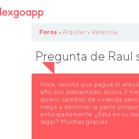
Foros
Alquiler
Valencia
>
>
Pregunta de Raul
Hola, resulta que pagué el alquil
año por adelantado. Ahora 3 m
quiero cambiar de vivienda pero 
niega a devolver la parte propo
anticipadamente. ¿Está en su de
legal? Muchas gracias.