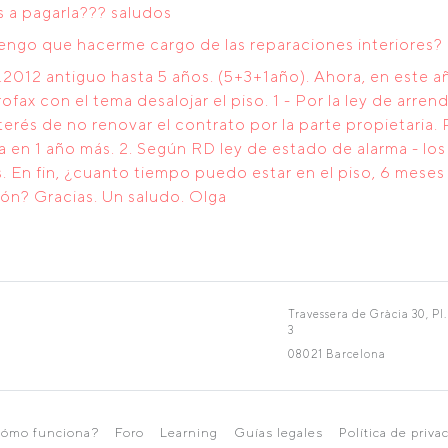
s a pagarla??? saludos
Tengo que hacerme cargo de las reparaciones interiores? 
.2012 antiguo hasta 5 años. (5+3+1año). Ahora, en este añ
ofax con el tema desalojar el piso. 1 - Por la ley de arr
terés de no renovar el contrato por la parte propietaria
 en 1 año más. 2. Según RD ley de estado de alarma - los
En fin, ¿cuanto tiempo puedo estar en el piso, 6 meses 
ón? Gracias. Un saludo. Olga
Travessera de Gràcia 30, Pl.
3
08021 Barcelona
ómo funciona?
Foro
Learning
Guías legales
Política de priva