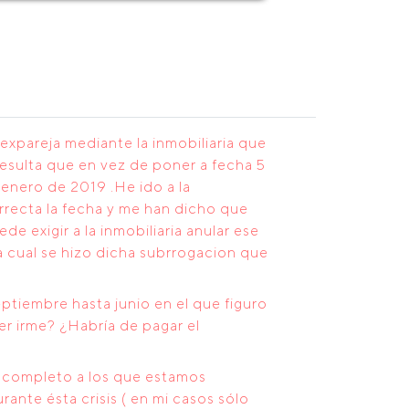
expareja mediante la inmobiliaria que
resulta que en vez de poner a fecha 5
 enero de 2019 .He ido a la
rrecta la fecha y me han dicho que
e exigir a la inmobiliaria anular ese
 cual se hizo dicha subrrogacion que
tiembre hasta junio en el que figuro
er irme? ¿Habría de pagar el
er completo a los que estamos
rante ésta crisis ( en mi casos sólo