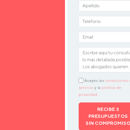
Acepto las
condiciones 
servicio
y la
política de
privacidad
RECIBE 3
PRESUPUESTOS
SIN COMPROMIS