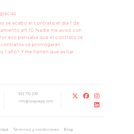
gracias
o se acabo el contrato el día 1 de
endamiento art.10 Nadie me avisó con
. Por eso pensaba que el contrato se
 contratos se prorrogarán
o 1 año? Y me tienen que avisar
932 710 239
info@lexgoapp.com
cidad
Términos y condiciones
Blog