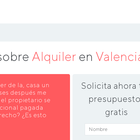
 sobre
Alquiler
en
Valenci
Solicita ahora 
er de la, casa un
eses después me
presupuesto
el propietario se
rcional pagada
gratis
recho? ¿Es esto