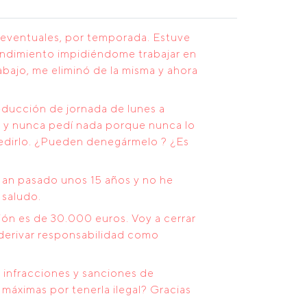
s eventuales, por temporada. Estuve
rendimiento impidiéndome trabajar en
abajo, me eliminó de la misma y ahora
educción de jornada de lunes a
os y nunca pedí nada porque nunca lo
pedirlo. ¿Pueden denegármelo ? ¿Es
an pasado unos 15 años y no he
 saludo.
ión es de 30.000 euros. Voy a cerrar
 derivar responsabilidad como
s infracciones y sanciones de
máximas por tenerla ilegal? Gracias