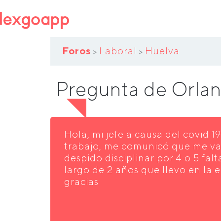
Foros
Laboral
Huelva
>
>
Pregunta de Orla
Hola, mi jefe a causa del covid 
trabajo, me comunicó que me va
despido disciplinar por 4 o 5 fal
largo de 2 años que llevo en la 
gracias