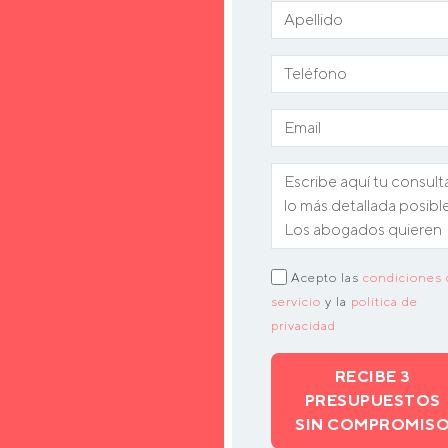
Acepto las
condiciones 
servicio
y la
política de
privacidad
RECIBE 3
PRESUPUESTOS
SIN COMPROMIS