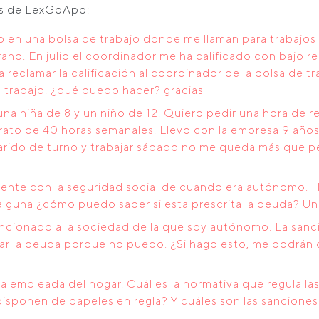
os de LexGoApp:
to en una bolsa de trabajo donde me llaman para trabajo
ano. En julio el coordinador me ha calificado con bajo 
 reclamar la calificación al coordinador de la bolsa de tr
n trabajo. ¿qué puedo hacer? gracias
na niña de 8 y un niño de 12. Quiero pedir una hora de r
ntrato de 40 horas semanales. Llevo con la empresa 9 añ
marido de turno y trabajar sábado no me queda más que 
nte con la seguridad social de cuando era autónomo. H
 alguna ¿cómo puedo saber si esta prescrita la deuda? Un
ancionado a la sociedad de la que soy autónomo. La sanc
gar la deuda porque no puedo. ¿Si hago esto, me podrán
 empleada del hogar. Cuál es la normativa que regula la
sponen de papeles en regla? Y cuáles son las sanciones 