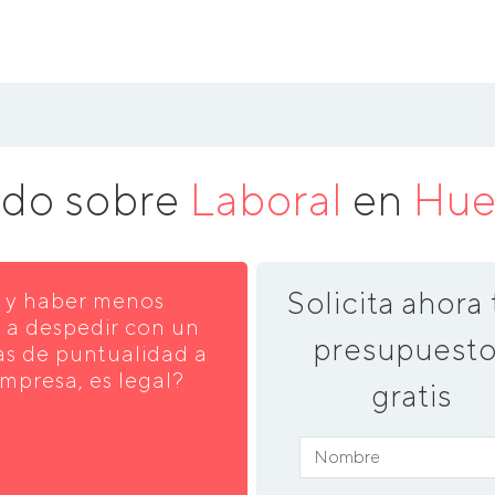
ndo sobre
Laboral
en
Hue
Solicita ahora 
19 y haber menos
 a despedir con un
presupuesto
tas de puntualidad a
empresa, es legal?
gratis