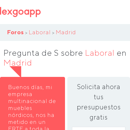
Foros
Laboral
Madrid
>
>
Pregunta de S sobre
Laboral
en
Madrid
Solicita ahora
Buenos días, mi
empresa
tus
multinacional de
presupuestos
muebles
nórdicos, nos ha
gratis
metido en un
ERTE a toda la