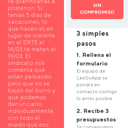
re-planificarlas a
SIN
posteriori. Si
COMPROMISO
tenias 5 días de
vacaciones, lo
que hacen es en
3 simples
lugar de meterte
en el ERTE el
pasos
14/03 te meten el
1. Rellena el
19/03. El
sindicato nos
formulario
comenta que
El equipo de
están peleando
LexGoApp se
pero que no se
pondrá en
bajan del burro y
contacto contigo
que podemos
lo antes posible.
denunciarlo
individualmente,
2. Recibe 3
con todo el
presupuestos
miedo que eso
Te conseguimos