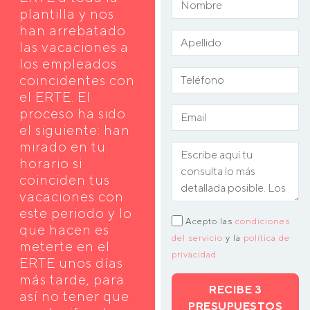
plantilla y nos
han arrebatado
las vacaciones a
los empleados
coincidentes con
el ERTE. El
proceso ha sido
el siguiente: han
mirado en tu
horario si
coinciden tus
vacaciones con
este periodo y lo
Acepto las
condiciones
que hacen es
del servicio
y la
política de
meterte en el
privacidad
ERTE unos días
más tarde, para
RECIBE 3
así no tener que
PRESUPUESTOS