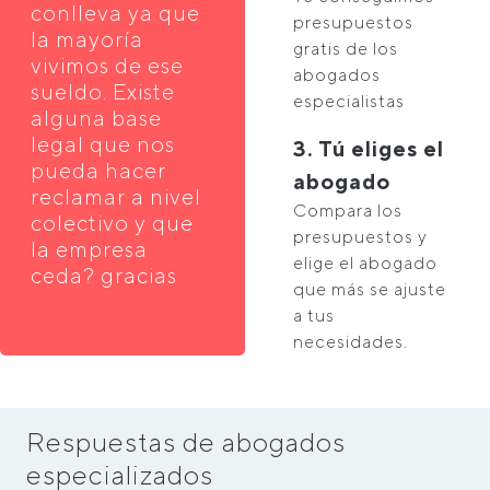
conlleva ya que
presupuestos
la mayoría
gratis de los
vivimos de ese
abogados
sueldo. Existe
especialistas
alguna base
legal que nos
3. Tú eliges el
pueda hacer
abogado
reclamar a nivel
Compara los
colectivo y que
presupuestos y
la empresa
elige el abogado
ceda? gracias
que más se ajuste
a tus
necesidades.
Respuestas de abogados
especializados