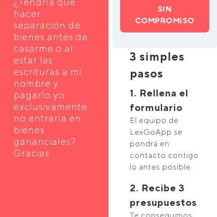
¿Tendría que
SIN
hacer
COMPROMISO
separación de
bienes antes de
casarme o al
3 simples
estar las
escrituras a mi
pasos
nombre y
1. Rellena el
pagarlo yo
exclusivamente
formulario
no entraría en
El equipo de
bienes
LexGoApp se
gananciales?
pondrá en
Gracias.
contacto contigo
lo antes posible.
2. Recibe 3
presupuestos
Te conseguimos