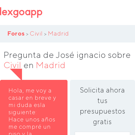
Foros
Civil
Madrid
>
>
Pregunta de José ignacio sobre
Civil
en
Madrid
Solicita ahora
Hola, me voy a
casar en breve y
tus
mi duda esla
presupuestos
siguiente:
Hace unos años
gratis
me compré un
piso y la