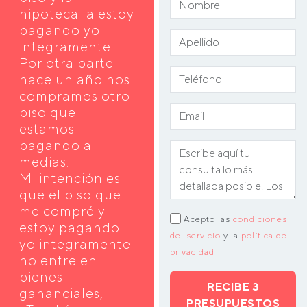
hipoteca la estoy
pagando yo
integramente.
Por otra parte
hace un año nos
compramos otro
piso que
estamos
pagando a
medias.
Mi intención es
que el piso que
me compré y
Acepto las
condiciones
estoy pagando
del servicio
y la
política de
yo integramente
privacidad
no entre en
bienes
RECIBE 3
gananciales,
PRESUPUESTOS