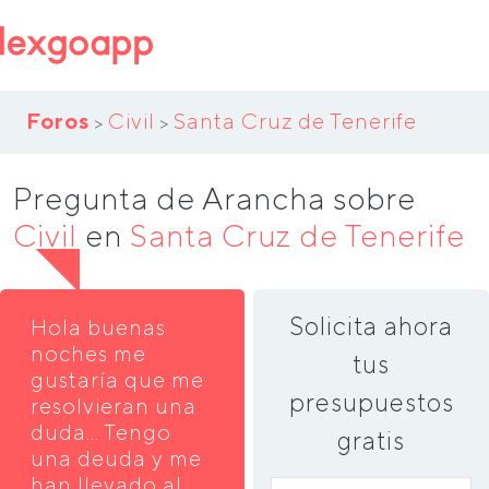
Foros
Civil
Santa Cruz de Tenerife
>
>
Pregunta de Arancha sobre
Civil
en
Santa Cruz de Tenerife
Solicita ahora
Hola buenas
noches me
tus
gustaría que me
presupuestos
resolvieran una
duda... Tengo
gratis
una deuda y me
han llevado al