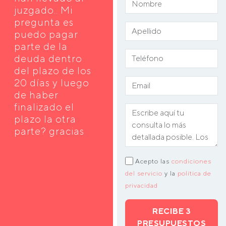
juzgado.. Mi
pregunta es
puedo pagar
parte de la
deuda dentro
del plazo de los
20 días y luego
de haber
finalizado el
plazo la otra
parte? gracias
Acepto las
condiciones
del servicio
y la
política de
privacidad
RECIBE 3
PRESUPUESTOS