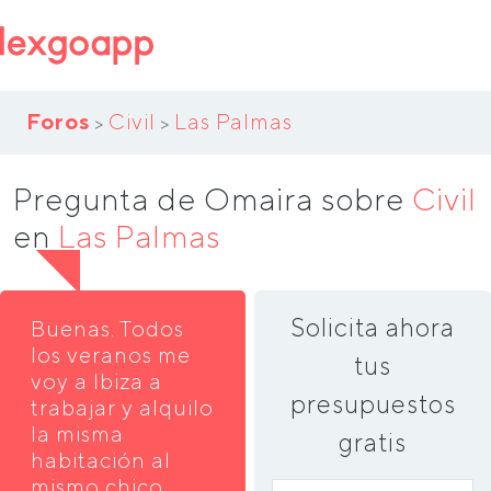
Foros
Civil
Las Palmas
>
>
Pregunta de Omaira sobre
Civil
en
Las Palmas
Solicita ahora
Buenas. Todos
los veranos me
tus
voy a Ibiza a
presupuestos
trabajar y alquilo
la misma
gratis
habitación al
mismo chico.