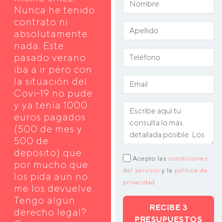
Nunca he tenido
contrato ni
absolutamente
nada. Este
pasado verano
iba a ir pero con
la situación del
Covi-19 no pude
y ya tenía 1000
euros pagados
(500 de mes y
500 de
deposito) que
Acepto las
condiciones
por mucho que
del servicio
y la
política de
los pida aun no
privacidad
me los devuelve.
Tengo algún
RECIBE 3
derecho legal?
PRESUPUESTOS