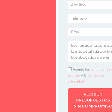
Acepto las
condiciones 
servicio
y la
política de
privacidad
RECIBE 3
PRESUPUESTOS
SIN COMPROMIS