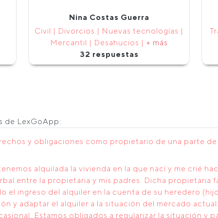
Nina Costas Guerra
Civil | Divorcios | Nuevas tecnologías |
Tr
Mercantil | Desahucios |
+ más
32 respuestas
os de LexGoApp:
rechos y obligaciones como propietario de una parte de u
nemos alquilada la vivienda en la que nací y me crié h
rbal entre la propietaria y mis padres. Dicha propietaria 
l ingreso del alquiler en la cuenta de su heredero (hijo
ción y adaptar el alquiler a la situación del mercado act
asional. Estamos obligados a regularizar la situación y p