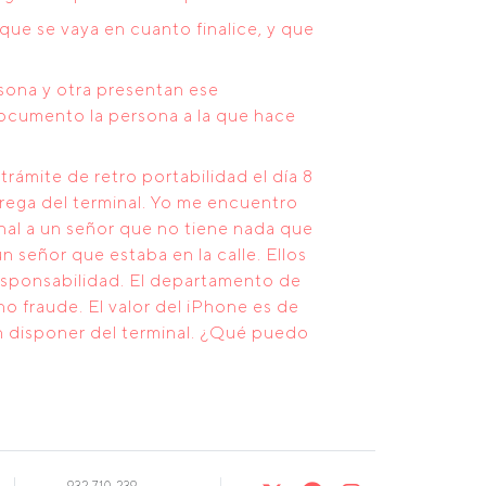
que se vaya en cuanto finalice, y que
rsona y otra presentan ese
ocumento la persona a la que hace
ámite de retro portabilidad el día 8
rega del terminal. Yo me encuentro
inal a un señor que no tiene nada que
 señor que estaba en la calle. Ellos
esponsabilidad. El departamento de
o fraude. El valor del iPhone es de
n disponer del terminal. ¿Qué puedo
932 710 239