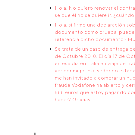
Hola, No quiero renovar el contra
sé que él no se quiere ir, ¿cuán
Hola, si firmo una declaración so
documento como prueba, pueden l
referencia dicho documento? Muc
Se trata de un caso de entrega d
de Octubre 2018. El día 17 de Oc
en ese día en Italia en viaje de 
ver conmigo. Ese señor no estaba 
me han invitado a comprar un nu
fraude Vodafone ha abierto y cerr
588 euros que estoy pagando con
hacer? Gracias