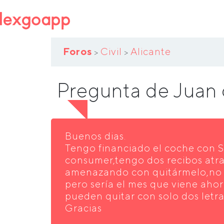
Foros
Civil
Alicante
>
>
Pregunta de Juan 
Buenos dias.
Tengo financiado el coche con 
consumer,tengo dos recibos atr
amenazando con quitármelo,no 
pero sería el mes que viene aho
pueden quitar con solo dos letra
Gracias