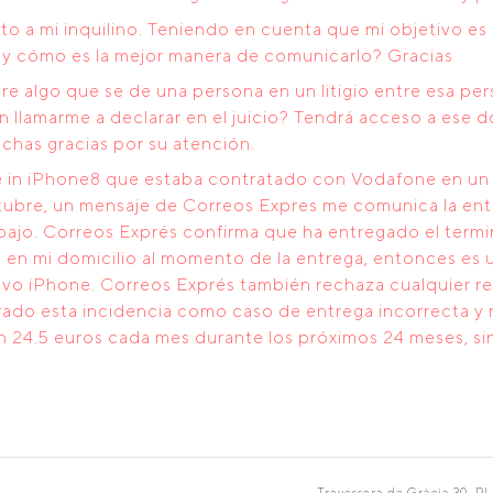
to a mi inquilino. Teniendo en cuenta que mi objetivo es 
do y cómo es la mejor manera de comunicarlo? Gracias
bre algo que se de una persona en un litigio entre esa pe
lamarme a declarar en el juicio? Tendrá acceso a ese d
has gracias por su atención.
e in iPhone8 que estaba contratado con Vodafone en un tr
tubre, un mensaje de Correos Expres me comunica la ent
trabajo. Correos Exprés confirma que ha entregado el term
en mi domicilio al momento de la entrega, entonces es un
evo iPhone. Correos Exprés también rechaza cualquier r
ado esta incidencia como caso de entrega incorrecta y n
 24.5 euros cada mes durante los próximos 24 meses, si
Travessera de Gràcia 30, Pl.