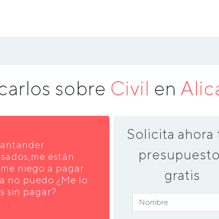
carlos sobre
Civil
en
Alic
Solicita ahora 
Santander
presupuesto
asados,me están
me niego a pagar
gratis
ra no puedo.¿Me lo
s sin pagar?