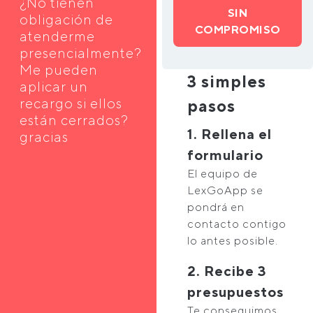
¿No tienen
SIN
obligación de
COMPROMISO
atenderme
presencialmente?
Me pueden
3 simples
aplicar un
recargo si ellos
pasos
están cerrados?
1. Rellena el
gracias
formulario
El equipo de
LexGoApp se
pondrá en
contacto contigo
lo antes posible.
2. Recibe 3
presupuestos
Te conseguimos