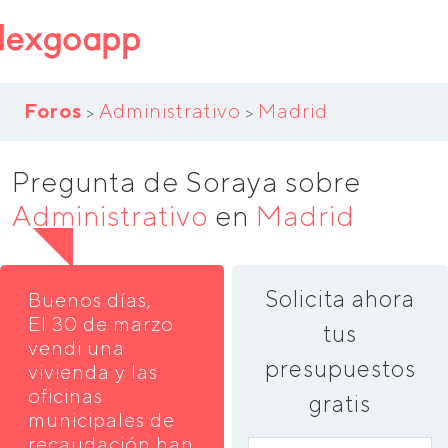
Foros
Administrativo
Madrid
>
>
Pregunta de Soraya sobre
Administrativo
en
Madrid
Solicita ahora
Buenos días,
El 30 de marzo
tus
vendi una
presupuestos
vivienda y las
oficinas
gratis
municipales de
recaudación han