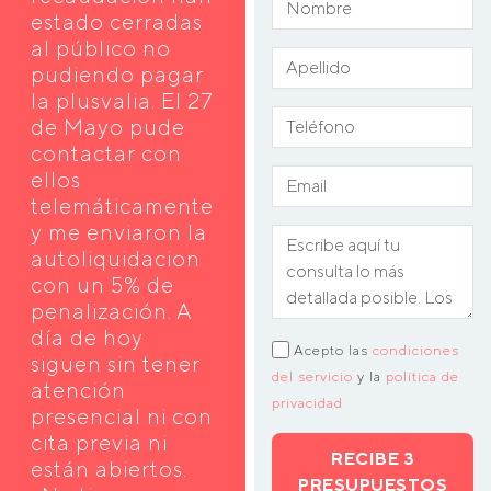
estado cerradas
al público no
pudiendo pagar
la plusvalia. El 27
de Mayo pude
contactar con
ellos
telemáticamente
y me enviaron la
autoliquidacion
con un 5% de
penalización. A
día de hoy
Acepto las
condiciones
siguen sin tener
del servicio
y la
política de
atención
privacidad
presencial ni con
cita previa ni
RECIBE 3
están abiertos.
PRESUPUESTOS