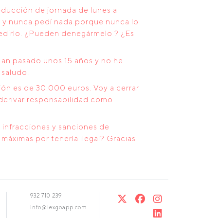
educción de jornada de lunes a
os y nunca pedí nada porque nunca lo
pedirlo. ¿Pueden denegármelo ? ¿Es
an pasado unos 15 años y no he
 saludo.
ión es de 30.000 euros. Voy a cerrar
 derivar responsabilidad como
s infracciones y sanciones de
máximas por tenerla ilegal? Gracias
932 710 239
info@lexgoapp.com