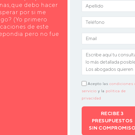
anas,que debo hacer
sperar por si me
lgo? (Yo primero
acaciones de este
repondia pero no fue
Acepto las
condiciones 
servicio
y la
política de
privacidad
RECIBE 3
PRESUPUESTOS
SIN COMPROMIS