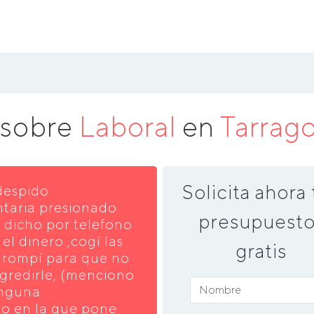
 sobre
Laboral
en
Tarrag
Solicita ahora 
despido
untaria presionado
presupuesto
a dicho por telefono
el dinero ,cogí las
gratis
s rompí para que no
agredirle, (menciono
inguna
do en la que pone