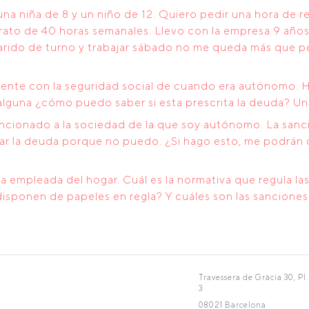
na niña de 8 y un niño de 12. Quiero pedir una hora de r
ntrato de 40 horas semanales. Llevo con la empresa 9 añ
marido de turno y trabajar sábado no me queda más que 
nte con la seguridad social de cuando era autónomo. H
 alguna ¿cómo puedo saber si esta prescrita la deuda? Un
ancionado a la sociedad de la que soy autónomo. La sanc
gar la deuda porque no puedo. ¿Si hago esto, me podrán
 empleada del hogar. Cuál es la normativa que regula la
sponen de papeles en regla? Y cuáles son las sanciones 
Travessera de Gràcia 30, Pl.
3
08021 Barcelona