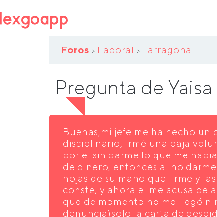
Foros
Laboral
Tarragona
>
>
Pregunta de Yaisa
Buenas,mi jefe me ha hecho un 
disciplinario,firmé una baja vol
por el sin darme lo que me habi
de dinero, entonces al no darme 
hojas de su mano que firme y la
conste, y ahora el me acusa de 
que de momento no me llegó n
denuncia)solo la carta de despi