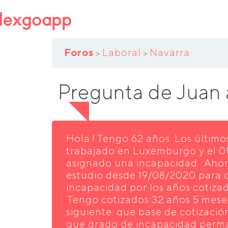
Foros
Laboral
Navarra
>
>
Pregunta de Juan
Hola.! Tengo 62 años. Los último
trabajado en Luxemburgo y el 
asignado una incapacidad . Aho
estudio desde 19/08/2020 para
incapacidad por los años cotiza
.Tengo cotizados 32 años 5 meses
siguiente: que base de cotizació
que grado de incapacidad perma