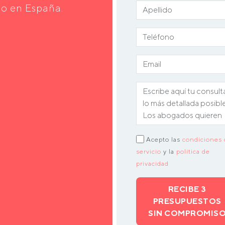
do en España.
Acepto las
condiciones 
servicio
y la
política de
privacidad
RECIBE 3
PRESUPUESTOS
SIN COMPROMIS