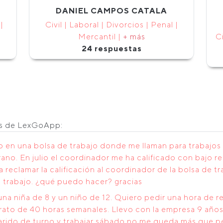
DANIEL CAMPOS CATALA
|
Civil | Laboral | Divorcios | Penal |
Mercantil |
+ más
Ci
24 respuestas
os de LexGoApp:
to en una bolsa de trabajo donde me llaman para trabajo
ano. En julio el coordinador me ha calificado con bajo 
 reclamar la calificación al coordinador de la bolsa de tr
n trabajo. ¿qué puedo hacer? gracias
na niña de 8 y un niño de 12. Quiero pedir una hora de r
ntrato de 40 horas semanales. Llevo con la empresa 9 añ
marido de turno y trabajar sábado no me queda más que 