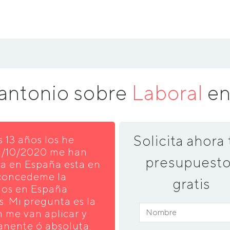
 antonio sobre
Laboral
e
Solicita ahora 
s 13 años los he
01/10/2020 me han
presupuesto
ra en España esta en
 concedeme la
gratis
dos en España
. Mi pregunta es la
n me van aplicar y
nente ó absoluta.