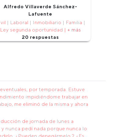
Alfredo Villaverde Sánchez-
Lafuente
vil | Laboral | Inmobiliario | Familia |
Ley segunda oportunidad |
+ más
20 respuestas
s eventuales, por temporada. Estuve
rendimiento impidiéndome trabajar en
abajo, me eliminó de la misma y ahora
educción de jornada de lunes a
os y nunca pedí nada porque nunca lo
pedirlo. ¿Pueden denegármelo ? ¿Es