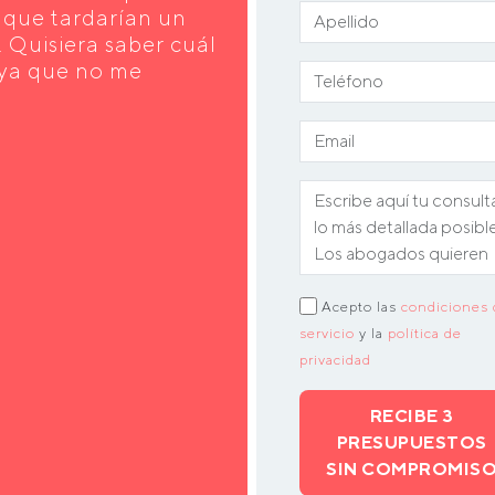
n que tardarían un
 Quisiera saber cuál
 ya que no me
Acepto las
condiciones 
servicio
y la
política de
privacidad
RECIBE 3
PRESUPUESTOS
SIN COMPROMIS