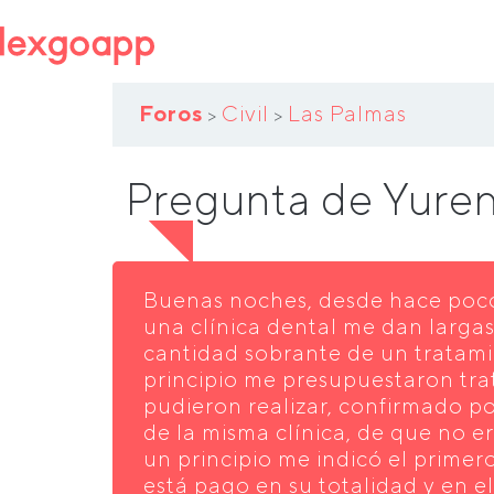
Foros
Civil
Las Palmas
>
>
Pregunta de Yure
Buenas noches, desde hace poc
una clínica dental me dan larga
cantidad sobrante de un tratami
principio me presupuestaron tr
pudieron realizar, confirmado po
de la misma clínica, de que no er
un principio me indicó el primer
está pago en su totalidad y en 