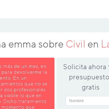
na emma sobre
Civil
en
L
Solicita ahora 
o más de un mes, en
s para devolverme la
presupuesto
ento. En un
atamientos que no se
gratis
r dos profesionales
a viable lo que en
o. Dicho tratamiento
el momento que