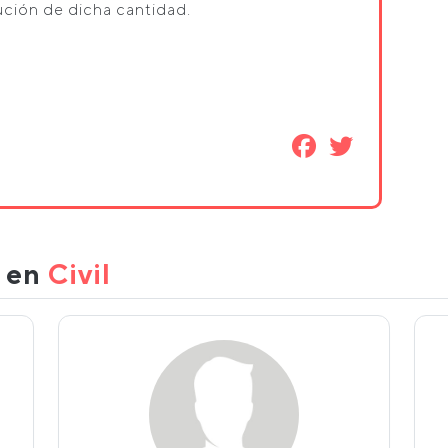
ución de dicha cantidad.
.
s en
Civil