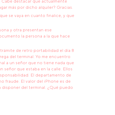
ual. Cabe destacar que actualmente
agar más por dicho alquiler? Gracias.
que se vaya en cuanto finalice, y que
rsona y otra presentan ese
ocumento la persona a la que hace
ámite de retro portabilidad el día 8
rega del terminal. Yo me encuentro
inal a un señor que no tiene nada que
 señor que estaba en la calle. Ellos
esponsabilidad. El departamento de
o fraude. El valor del iPhone es de
n disponer del terminal. ¿Qué puedo