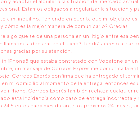
ción y adaptar el alquiler a la situación del mercado act
asional. Estamos obligados a regularizar la situación y p
to a mi inquilino. Teniendo en cuenta que mi objetivo es 
do y cómo es la mejor manera de comunicarlo? Gracias
bre algo que se de una persona en un litigio entre esa pe
lamarme a declarar en el juicio? Tendrá acceso a ese d
has gracias por su atención.
e in iPhone8 que estaba contratado con Vodafone en un tr
tubre, un mensaje de Correos Expres me comunica la ent
trabajo. Correos Exprés confirma que ha entregado el term
en mi domicilio al momento de la entrega, entonces es un
evo iPhone. Correos Exprés también rechaza cualquier r
ado esta incidencia como caso de entrega incorrecta y n
 24.5 euros cada mes durante los próximos 24 meses, si