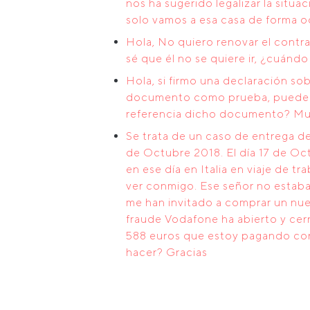
nos ha sugerido legalizar la situa
solo vamos a esa casa de forma oc
Hola, No quiero renovar el contra
sé que él no se quiere ir, ¿cuán
Hola, si firmo una declaración so
documento como prueba, pueden l
referencia dicho documento? Muc
Se trata de un caso de entrega d
de Octubre 2018. El día 17 de Oc
en ese día en Italia en viaje de 
ver conmigo. Ese señor no estaba 
me han invitado a comprar un nu
fraude Vodafone ha abierto y cerr
588 euros que estoy pagando con
hacer? Gracias