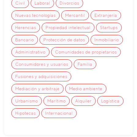
Civil
Laboral
Divorcios
Nuevas tecnologías
Mercantil
Extranjería
Herencias
Propiedad intelectual
Startups
Bancario
Protección de datos
Inmobiliario
Administrativo
Comunidades de propietarios
Consumidores y usuarios
Familia
Fusiones y adquisiciones
Mediación y arbitraje
Medio ambiente
Urbanismo
Marítimo
Alquiler
Logística
Hipotecas
Internacional