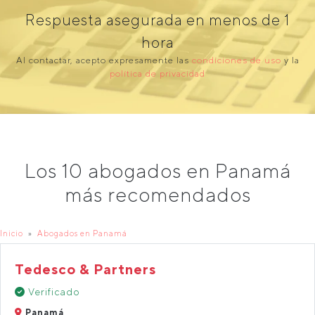
Respuesta asegurada en menos de 1
hora
Al contactar, acepto expresamente las
condiciones de uso
y la
política de privacidad
Los 10 abogados en Panamá
más recomendados
Inicio
Abogados en Panamá
Tedesco & Partners
Verificado
Panamá