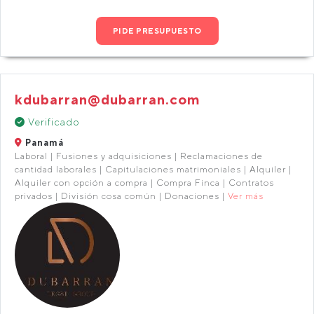
PIDE PRESUPUESTO
kdubarran@dubarran.com
Verificado
Panamá
Laboral | Fusiones y adquisiciones | Reclamaciones de
cantidad laborales | Capitulaciones matrimoniales | Alquiler |
Alquiler con opción a compra | Compra Finca | Contratos
privados | División cosa común | Donaciones |
Ver más