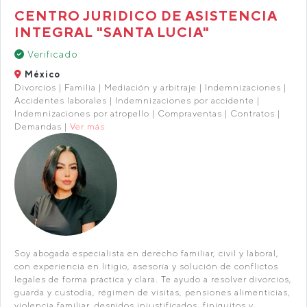
CENTRO JURIDICO DE ASISTENCIA
INTEGRAL "SANTA LUCIA"
Verificado
México
Divorcios | Familia | Mediación y arbitraje | Indemnizaciones |
Accidentes laborales | Indemnizaciones por accidente |
Indemnizaciones por atropello | Compraventas | Contratos |
Demandas |
Ver más
Soy abogada especialista en derecho familiar, civil y laboral,
con experiencia en litigio, asesoría y solución de conflictos
legales de forma práctica y clara. Te ayudo a resolver divorcios,
guarda y custodia, régimen de visitas, pensiones alimenticias,
violencia familiar, despidos injustificados, finiquitos y