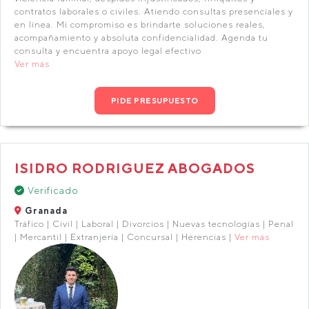
contratos laborales o civiles. Atiendo consultas presenciales y
en línea. Mi compromiso es brindarte soluciones reales,
acompañamiento y absoluta confidencialidad. Agenda tu
consulta y encuentra apoyo legal efectivo
Ver más
PIDE PRESUPUESTO
ISIDRO RODRIGUEZ ABOGADOS
Verificado
Granada
Tráfico | Civil | Laboral | Divorcios | Nuevas tecnologías | Penal
| Mercantil | Extranjería | Concursal | Herencias |
Ver más