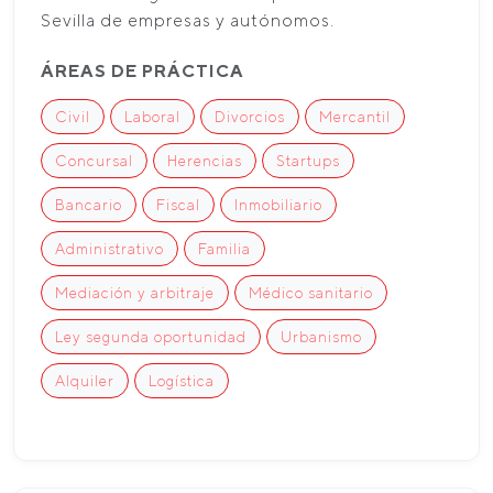
Sevilla de empresas y autónomos.
ÁREAS DE PRÁCTICA
Civil
Laboral
Divorcios
Mercantil
Concursal
Herencias
Startups
Bancario
Fiscal
Inmobiliario
Administrativo
Familia
Mediación y arbitraje
Médico sanitario
Ley segunda oportunidad
Urbanismo
Alquiler
Logística