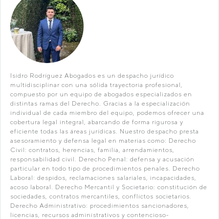
Isidro Rodríguez Abogados es un despacho jurídico
multidisciplinar con una sólida trayectoria profesional,
compuesto por un equipo de abogados especializados en
distintas ramas del Derecho. Gracias a la especialización
individual de cada miembro del equipo, podemos ofrecer una
cobertura legal integral, abarcando de forma rigurosa y
eficiente todas las áreas jurídicas. Nuestro despacho presta
asesoramiento y defensa legal en materias como: Derecho
Civil: contratos, herencias, familia, arrendamientos,
responsabilidad civil. Derecho Penal: defensa y acusación
particular en todo tipo de procedimientos penales. Derecho
Laboral: despidos, reclamaciones salariales, incapacidades,
acoso laboral. Derecho Mercantil y Societario: constitución de
sociedades, contratos mercantiles, conflictos societarios.
Derecho Administrativo: procedimientos sancionadores,
licencias, recursos administrativos y contencioso-