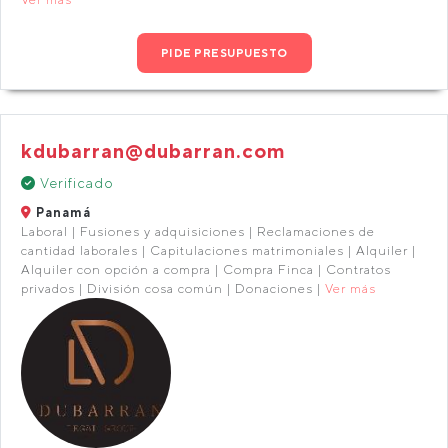
PIDE PRESUPUESTO
kdubarran@dubarran.com
Verificado
Panamá
Laboral | Fusiones y adquisiciones | Reclamaciones de
cantidad laborales | Capitulaciones matrimoniales | Alquiler |
Alquiler con opción a compra | Compra Finca | Contratos
privados | División cosa común | Donaciones |
Ver más