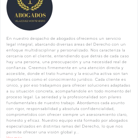
En nuestro despacho de abogados ofrecemos un servicio
legal integral, abarcando diversas áreas del Derecho con un
enfoque multidisciplinar y personalizado. Nos caracteriza la
cercanía con el cliente, entendiendo que detrás de cada caso
hay una persona, una preocupación y una necesidad real de
confianza. Creemos firmemente en una atención directa y
accesible, donde el trato humano y la escucha activa son tan
importantes como el conocimiento jurídico. Cada cliente es
único, y por eso trabajamos para ofrecer soluciones adaptadas
a su situación concreta, acompañándole en todo momento del
proceso legal. La seriedad y la profesionalidad son pilares
fundamentales de nuestro trabajo. Abordamos cada asunto
con rigor, responsabilidad y absoluta confidencialidad,
comprometidos con ofrecer siempre un asesoramiento claro,
honesto y eficaz. Nuestro equipo está formado por abogados
especializados en distintas ramas del Derecho, lo que nos
permite ofrecer una visión global y...
Ver más