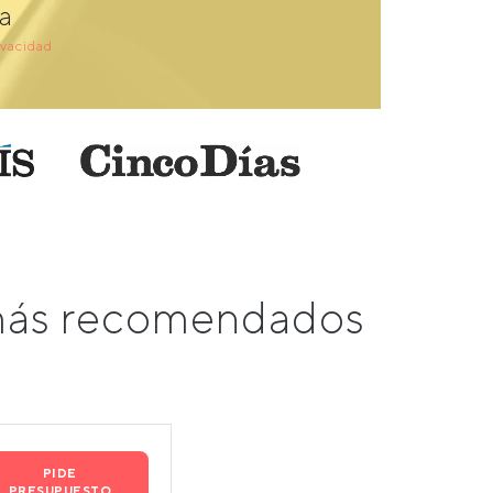
a
ivacidad
 más recomendados
PIDE
PRESUPUESTO