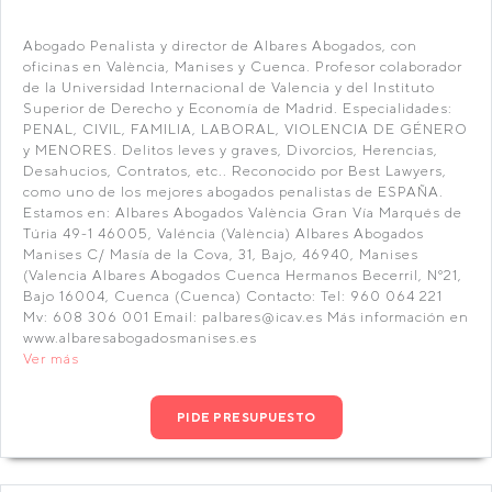
Abogado Penalista y director de Albares Abogados, con
oficinas en València, Manises y Cuenca. Profesor colaborador
de la Universidad Internacional de Valencia y del Instituto
Superior de Derecho y Economía de Madrid. Especialidades:
PENAL, CIVIL, FAMILIA, LABORAL, VIOLENCIA DE GÉNERO
y MENORES. Delitos leves y graves, Divorcios, Herencias,
Desahucios, Contratos, etc.. Reconocido por Best Lawyers,
como uno de los mejores abogados penalistas de ESPAÑA.
Estamos en: Albares Abogados València Gran Vía Marqués de
Túria 49-1 46005, Valéncia (València) Albares Abogados
Manises C/ Masía de la Cova, 31, Bajo, 46940, Manises
(Valencia Albares Abogados Cuenca Hermanos Becerril, Nº21,
Bajo 16004, Cuenca (Cuenca) Contacto: Tel: 960 064 221
Mv: 608 306 001 Email: palbares@icav.es Más información en
www.albaresabogadosmanises.es
Ver más
PIDE PRESUPUESTO