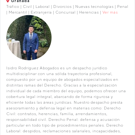
Granada
Tráfico | Civil | Laboral | Divorcios | Nuevas tecnologías | Penal
| Mercantil | Extranjería | Concursal | Herencias |
Ver más
Isidro Rodríguez Abogados es un despacho jurídico
multidisciplinar con una sólida trayectoria profesional,
compuesto por un equipo de abogados especializados en
distintas ramas del Derecho. Gracias a la especialización
individual de cada miembro del equipo, podemos ofrecer una
cobertura legal integral, abarcando de forma rigurosa y
eficiente todas las áreas jurídicas. Nuestro despacho presta
asesoramiento y defensa legal en materias como: Derecho
Civil: contratos, herencias, familia, arrendamientos,
responsabilidad civil. Derecho Penal: defensa y acusación
particular en todo tipo de procedimientos penales. Derecho
Laboral: despidos, reclamaciones salariales, incapacidades,