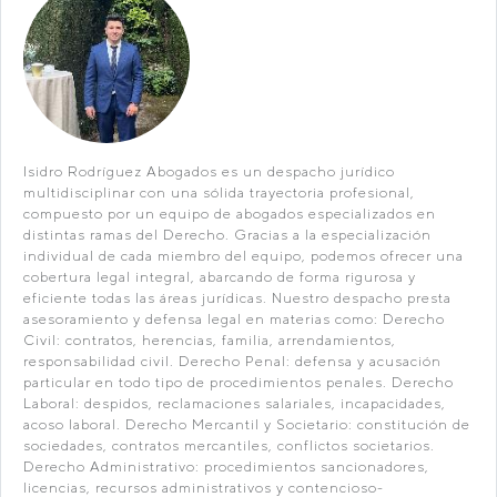
Isidro Rodríguez Abogados es un despacho jurídico
multidisciplinar con una sólida trayectoria profesional,
compuesto por un equipo de abogados especializados en
distintas ramas del Derecho. Gracias a la especialización
individual de cada miembro del equipo, podemos ofrecer una
cobertura legal integral, abarcando de forma rigurosa y
eficiente todas las áreas jurídicas. Nuestro despacho presta
asesoramiento y defensa legal en materias como: Derecho
Civil: contratos, herencias, familia, arrendamientos,
responsabilidad civil. Derecho Penal: defensa y acusación
particular en todo tipo de procedimientos penales. Derecho
Laboral: despidos, reclamaciones salariales, incapacidades,
acoso laboral. Derecho Mercantil y Societario: constitución de
sociedades, contratos mercantiles, conflictos societarios.
Derecho Administrativo: procedimientos sancionadores,
licencias, recursos administrativos y contencioso-