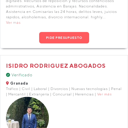
digitales. Recursos de reposición y recursos contenciosos
administrativos, Asistencia en Barajas. Nacionalidades.
Asistencia en Comisarías las 24 horas, delitos leves, juicios
rápidos, alcoholemias, divorcio internacional. highly...
Ver más
PIDE PRESUPUESTO
ISIDRO RODRIGUEZ ABOGADOS
Verificado
Granada
Tráfico | Civil | Laboral | Divorcios | Nuevas tecnologías | Penal
| Mercantil | Extranjería | Concursal | Herencias |
Ver más