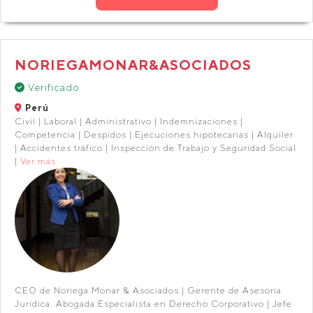
NORIEGAMONAR&ASOCIADOS
Verificado
Perú
Civil | Laboral | Administrativo | Indemnizaciones |
Competencia | Despidos | Ejecuciones hipotecarias | Alquiler
| Accidentes tráfico | Inspección de Trabajo y Seguridad Social
|
Ver más
CEO de Noriega Monar & Asociados | Gerente de Asesoría
Jurídica. Abogada Especialista en Derecho Corporativo | Jefe