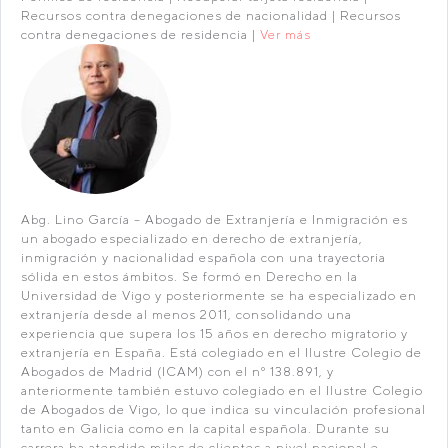
Recursos contra denegaciones de nacionalidad | Recursos
contra denegaciones de residencia |
Ver más
Abg. Lino García – Abogado de Extranjería e Inmigración es
un abogado especializado en derecho de extranjería,
inmigración y nacionalidad española con una trayectoria
sólida en estos ámbitos. Se formó en Derecho en la
Universidad de Vigo y posteriormente se ha especializado en
extranjería desde al menos 2011, consolidando una
experiencia que supera los 15 años en derecho migratorio y
extranjería en España. Está colegiado en el Ilustre Colegio de
Abogados de Madrid (ICAM) con el nº 138.891, y
anteriormente también estuvo colegiado en el Ilustre Colegio
de Abogados de Vigo, lo que indica su vinculación profesional
tanto en Galicia como en la capital española. Durante su
carrera ha atendido miles de clientes a nivel nacional e