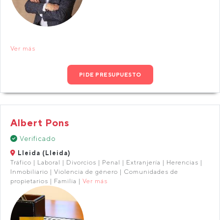
Ver más
PIDE PRESUPUESTO
Albert Pons
Verificado
Lleida (Lleida)
Tráfico | Laboral | Divorcios | Penal | Extranjería | Herencias |
Inmobiliario | Violencia de género | Comunidades de
propietarios | Familia |
Ver más