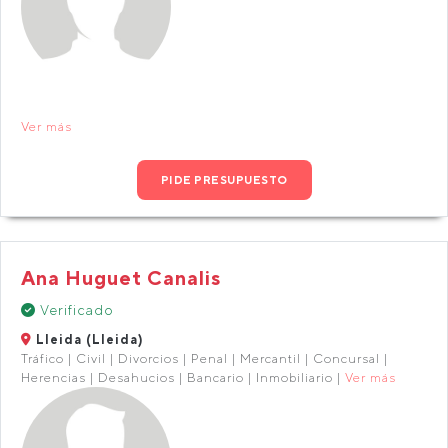
Ver más
PIDE PRESUPUESTO
Ana Huguet Canalis
Verificado
Lleida (Lleida)
Tráfico | Civil | Divorcios | Penal | Mercantil | Concursal |
Herencias | Desahucios | Bancario | Inmobiliario |
Ver más