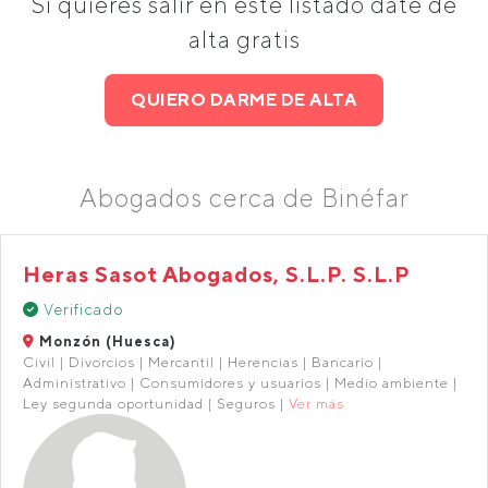
Si quieres salir en este listado date de
alta gratis
QUIERO DARME DE ALTA
Abogados cerca de Binéfar
Heras Sasot Abogados, S.L.P. S.L.P
Verificado
Monzón (Huesca)
Civil | Divorcios | Mercantil | Herencias | Bancario |
Administrativo | Consumidores y usuarios | Medio ambiente |
Ley segunda oportunidad | Seguros |
Ver más