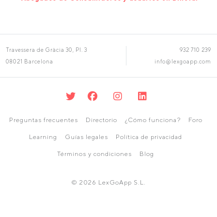
Travessera de Gràcia 30, Pl. 3
932 710 239
08021 Barcelona
info@lexgoapp.com
Preguntas frecuentes
Directorio
¿Cómo funciona?
Foro
Learning
Guías legales
Política de privacidad
Términos y condiciones
Blog
© 2026 LexGoApp S.L.