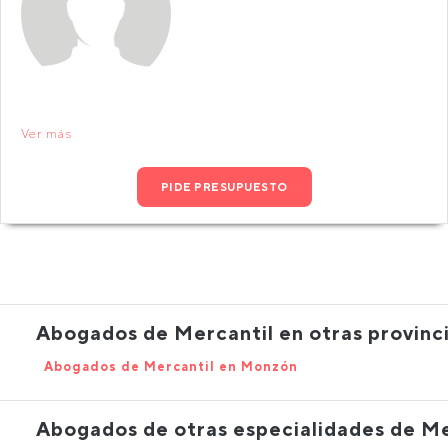
Ver más
PIDE PRESUPUESTO
Abogados de Mercantil en otras provinc
Abogados de Mercantil en Monzón
Abogados de otras especialidades de Me