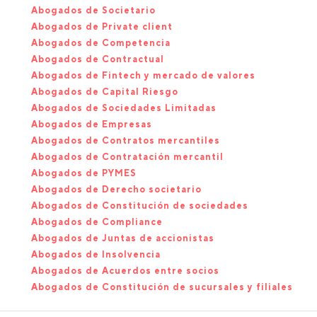
Abogados de Societario
Abogados de Private client
Abogados de Competencia
Abogados de Contractual
Abogados de Fintech y mercado de valores
Abogados de Capital Riesgo
Abogados de Sociedades Limitadas
Abogados de Empresas
Abogados de Contratos mercantiles
Abogados de Contratación mercantil
Abogados de PYMES
Abogados de Derecho societario
Abogados de Constitución de sociedades
Abogados de Compliance
Abogados de Juntas de accionistas
Abogados de Insolvencia
Abogados de Acuerdos entre socios
Abogados de Constitución de sucursales y filiales