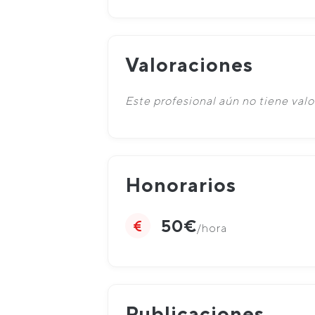
Valoraciones
Este profesional aún no tiene valo
Honorarios
50€
/hora
Publicaciones