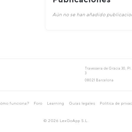
Aún no se han añadido publicacion
Travessera de Gràcia 30, Pl.
3
08021 Barcelona
ómo funciona?
Foro
Learning
Guías legales
Política de priva
© 2026 LexGoApp S.L.