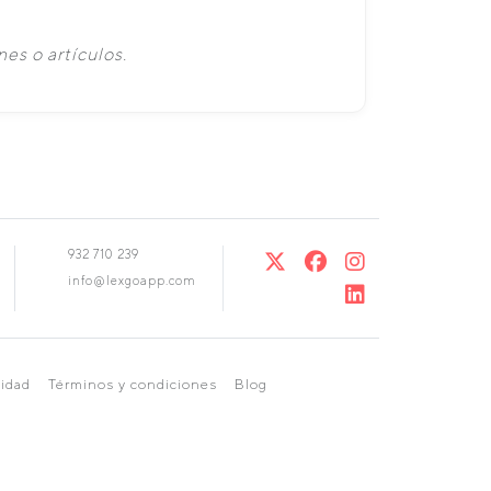
es o artículos.
932 710 239
info@lexgoapp.com
cidad
Términos y condiciones
Blog