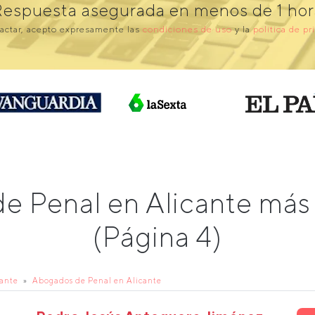
Respuesta asegurada en menos de 1 hor
actar, acepto expresamente las
condiciones de uso
y la
política de pr
de Penal en Alicante má
(Página 4)
cante
Abogados de Penal en Alicante