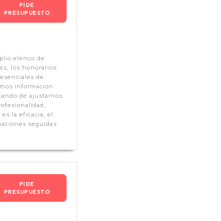
PIDE
PRESUPUESTO
plio elenco de
es, los honorarios
 esenciales de
uimos información
tando de ajustarnos
rofesionalidad,
es la eficacia, el
tuaciones seguidas.
PIDE
PRESUPUESTO