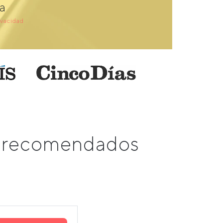
a
ivacidad
s recomendados