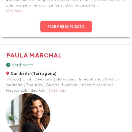
que nos permite acompañar al cliente desde la...
Ver más
PIDE PRESUPUESTO
PAULA MARCHAL
Verificado
Cambrils (Tarragona)
Tráfico | Civil | Divorcios | Herencias | Inmobiliario | Médico
sanitario | Seguros | Gastos Hipoteca | Indemnizaciones |
Responsabilidad Civil |
Ver más