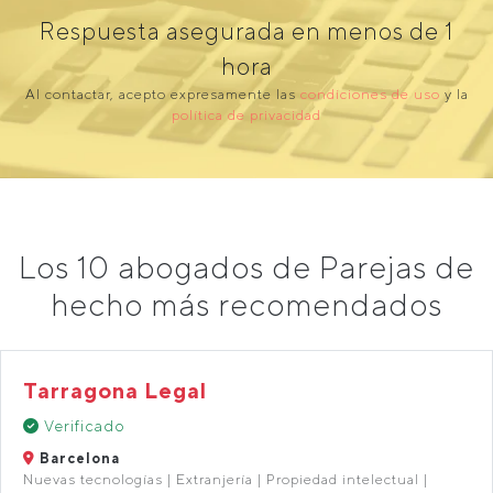
Respuesta asegurada en menos de 1
hora
Al contactar, acepto expresamente las
condiciones de uso
y la
política de privacidad
Los 10 abogados de Parejas de
hecho más recomendados
Tarragona Legal
Verificado
Barcelona
Nuevas tecnologías | Extranjería | Propiedad intelectual |