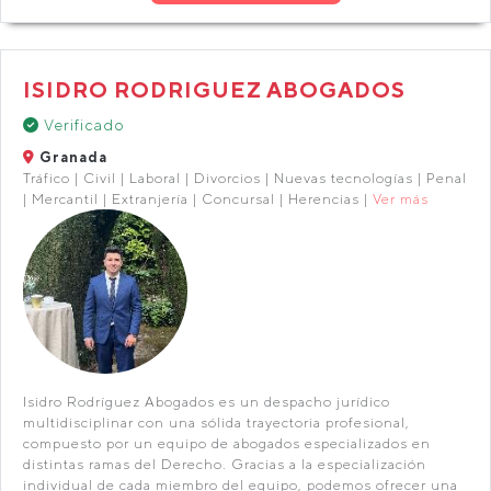
ISIDRO RODRIGUEZ ABOGADOS
Verificado
Granada
Tráfico | Civil | Laboral | Divorcios | Nuevas tecnologías | Penal
| Mercantil | Extranjería | Concursal | Herencias |
Ver más
Isidro Rodríguez Abogados es un despacho jurídico
multidisciplinar con una sólida trayectoria profesional,
compuesto por un equipo de abogados especializados en
distintas ramas del Derecho. Gracias a la especialización
individual de cada miembro del equipo, podemos ofrecer una