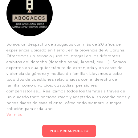
Somos un despacho de abogados con más de 20 años de
experiencia ubicado en Ferrol, en la provincia de A Coruña.
Ofrecemos un servicio jurídico integral en los diferentes
ámbitos del derecho (derecho penal, laboral, civil...). Somos
expertos en cualquier trámite de extranjería y en casos de
violencia de género y mediación familiar. Llevamos a cabo
todo tipo de cuestiones relacionadas con el derecho de
familia, como divorcios, custodias, pensiones
compensatorias... Realizamos todos los trámites a través de
un cuidado trato personalizado y adaptado a las condiciones y
necesidades de cada cliente, ofreciendo siempre la mejor
solución para cada uno.
Ver más
PIDE PRESUPUESTO