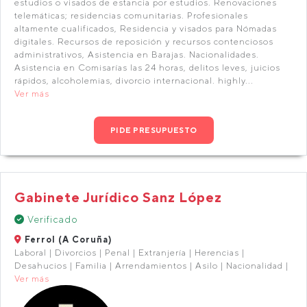
estudios o visados de estancia por estudios. Renovaciones
telemáticas; residencias comunitarias. Profesionales
altamente cualificados, Residencia y visados para Nómadas
digitales. Recursos de reposición y recursos contenciosos
administrativos, Asistencia en Barajas. Nacionalidades.
Asistencia en Comisarías las 24 horas, delitos leves, juicios
rápidos, alcoholemias, divorcio internacional. highly...
Ver más
PIDE PRESUPUESTO
Gabinete Jurídico Sanz López
Verificado
Ferrol (A Coruña)
Laboral | Divorcios | Penal | Extranjería | Herencias |
Desahucios | Familia | Arrendamientos | Asilo | Nacionalidad |
Ver más