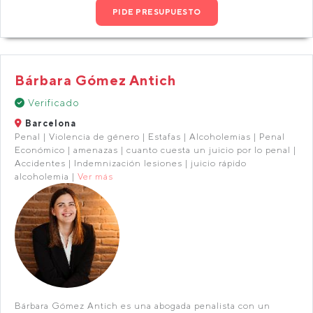
PIDE PRESUPUESTO
Bárbara Gómez Antich
Verificado
Barcelona
Penal | Violencia de género | Estafas | Alcoholemias | Penal
Económico | amenazas | cuanto cuesta un juicio por lo penal |
Accidentes | Indemnización lesiones | juicio rápido
alcoholemia |
Ver más
Bárbara Gómez Antich es una abogada penalista con un