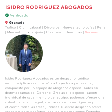
ISIDRO RODRIGUEZ ABOGADOS
Verificado
Granada
Tráfico | Civil | Laboral | Divorcios | Nuevas tecnologías | Penal
| Mercantil | Extranjería | Concursal | Herencias |
Ver más
Isidro Rodríguez Abogados es un despacho jurídico
multidisciplinar con una sólida trayectoria profesional,
compuesto por un equipo de abogados especializados en
distintas ramas del Derecho. Gracias a la especialización
individual de cada miembro del equipo, podemos ofrecer una
cobertura legal integral, abarcando de forma rigurosa y
eficiente todas las áreas jurídicas. Nuestro despacho presta
asesoramiento y defensa legal en materias como: Derecho