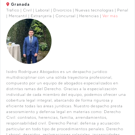
Granada
Tráfico | Civil | Laboral | Divorcios | Nuevas tecnologías | Penal
| Mercantil | Extranjería | Concursal | Herencias |
Ver más
Isidro Rodríguez Abogados es un despacho jurídico
multidisciplinar con una sólida trayectoria profesional,
compuesto por un equipo de abogados especializados en
distintas ramas del Derecho. Gracias a la especialización
individual de cada miembro del equipo, podemos ofrecer una
cobertura legal integral, abarcando de forma rigurosa y
eficiente todas las áreas jurídicas. Nuestro despacho presta
asesoramiento y defensa legal en materias como: Derecho
Civil: contratos, herencias, familia, arrendamientos,
responsabilidad civil. Derecho Penal: defensa y acusación
particular en todo tipo de procedimientos penales. Derecho
Laboral: despidos, reclamaciones salariales, incapacidades,