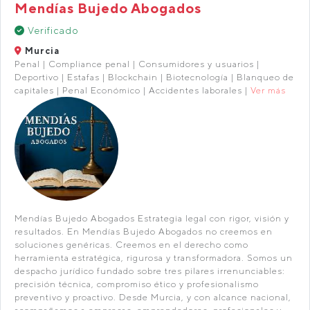
Mendías Bujedo Abogados
Verificado
Murcia
Penal | Compliance penal | Consumidores y usuarios |
Deportivo | Estafas | Blockchain | Biotecnología | Blanqueo de
capitales | Penal Económico | Accidentes laborales |
Ver más
Mendías Bujedo Abogados Estrategia legal con rigor, visión y
resultados. En Mendías Bujedo Abogados no creemos en
soluciones genéricas. Creemos en el derecho como
herramienta estratégica, rigurosa y transformadora. Somos un
despacho jurídico fundado sobre tres pilares irrenunciables:
precisión técnica, compromiso ético y profesionalismo
preventivo y proactivo. Desde Murcia, y con alcance nacional,