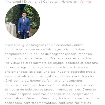
| Mercantil | Extranjería | Concursal | Herencias |
Ver más
Isidro Rodríguez Abogados es un despacho jurídico
multidisciplinar con una sólida trayectoria profesional,
compuesto por un equipo de abogados especializados en
distintas ramas del Derecho. Gracias a la especialización
individual de cada miembro del equipo, podemos ofrecer una
cobertura legal integral, abarcando de forma rigurosa y
eficiente todas las áreas jurídicas. Nuestro despacho presta
asesoramiento y defensa legal en materias como: Derecho
Civil: contratos, herencias, familia, arrendamientos,
responsabilidad civil. Derecho Penal: defensa y acusación
particular en todo tipo de procedimientos penales. Derecho
Laboral: despidos, reclamaciones salariales, incapacidades,
acoso laboral. Derecho Mercantil y Societario: constitución de
sociedades, contratos mercantiles, conflictos societarios.