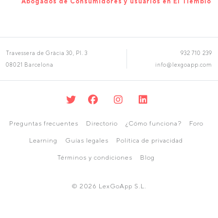
Abogados de Consumidores y usuarios en El Tiemblo
Travessera de Gràcia 30, Pl. 3
932 710 239
08021 Barcelona
info@lexgoapp.com
Preguntas frecuentes
Directorio
¿Cómo funciona?
Foro
Learning
Guías legales
Política de privacidad
Términos y condiciones
Blog
© 2026 LexGoApp S.L.