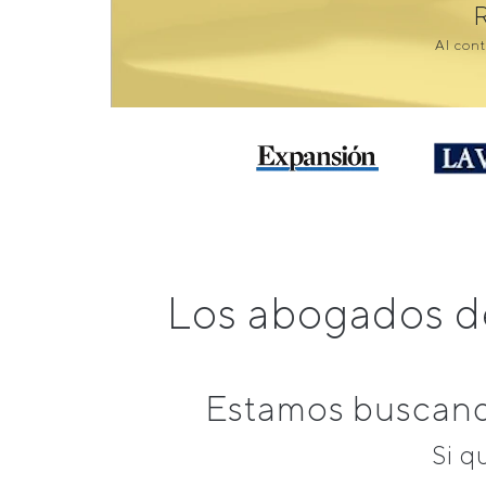
Al cont
Los abogados d
Estamos buscando
Si q