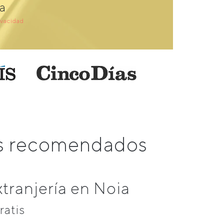
a
ivacidad
ás recomendados
tranjería en Noia
ratis