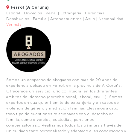
Ferrol (A Coruña)
Laboral | Divorcios | Penal | Extranjería | Herencias |
Desahucios | Familia | Arrendamientos | Asilo | Nacionalidad |
Ver más
Somos un despacho de abogados con más de 20 años de
experiencia ubicado en Ferrol, en la provincia de A Coruña.
Ofrecemos un servicio jurídico integral en los diferentes
ámbitos del derecho (derecho penal, laboral, civil...). Somos
expertos en cualquier trámite de extranjería y en casos de
violencia de género y mediación familiar. Llevamos a cabo
todo tipo de cuestiones relacionadas con el derecho de
familia, como divorcios, custodias, pensiones
compensatorias... Realizamos todos los trámites a través de
un cuidado trato personalizado y adaptado a las condiciones y