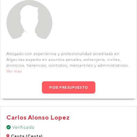
Abogado con experiencia y profesionalidad acreditada en
Algeciras experto en asuntos penales, extranjería, civiles,
divorcios, herencias, contratos, mercantiles y administrativos.
Ver más
PIDE PRESUPUESTO
Carlos Alonso Lopez
Verificado
Ceuta (Ceuta)