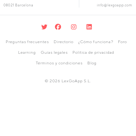
08021 Barcelona
info@lexgoapp.com
Preguntas frecuentes
Directorio
¿Cómo funciona?
Foro
Learning
Guías legales
Política de privacidad
Términos y condiciones
Blog
© 2026 LexGoApp S.L.