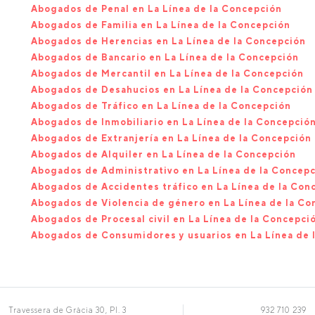
Abogados de Penal en La Línea de la Concepción
Abogados de Familia en La Línea de la Concepción
Abogados de Herencias en La Línea de la Concepción
Abogados de Bancario en La Línea de la Concepción
Abogados de Mercantil en La Línea de la Concepción
Abogados de Desahucios en La Línea de la Concepción
Abogados de Tráfico en La Línea de la Concepción
Abogados de Inmobiliario en La Línea de la Concepció
Abogados de Extranjería en La Línea de la Concepción
Abogados de Alquiler en La Línea de la Concepción
Abogados de Administrativo en La Línea de la Concep
Abogados de Accidentes tráfico en La Línea de la Con
Abogados de Violencia de género en La Línea de la Co
Abogados de Procesal civil en La Línea de la Concepci
Abogados de Consumidores y usuarios en La Línea de 
Travessera de Gràcia 30, Pl. 3
932 710 239