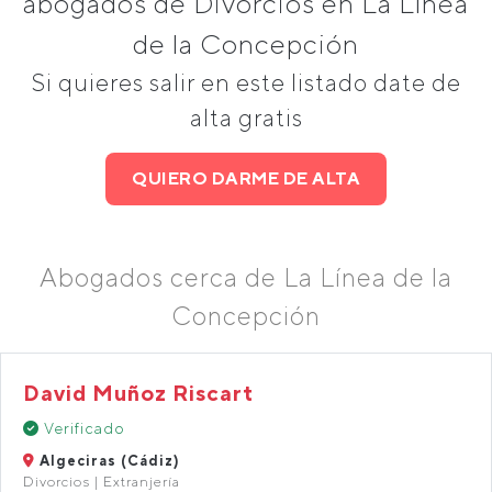
abogados de Divorcios en La Línea
de la Concepción
Si quieres salir en este listado date de
alta gratis
QUIERO DARME DE ALTA
Abogados cerca de La Línea de la
Concepción
David Muñoz Riscart
Verificado
Algeciras (Cádiz)
Divorcios | Extranjería