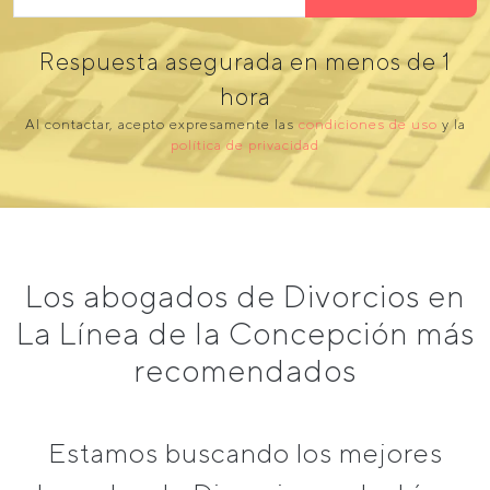
Respuesta asegurada en menos de 1
hora
Al contactar, acepto expresamente las
condiciones de uso
y la
política de privacidad
Los abogados de Divorcios en
La Línea de la Concepción más
recomendados
Estamos buscando los mejores