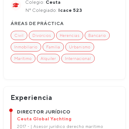
Colegio:
Ceuta
Nº Colegiado:
Icace 523
ÁREAS DE PRÁCTICA
Civil
Divorcios
Herencias
Bancario
Inmobiliario
Familia
Urbanismo
Marítimo
Alquiler
Internacional
Experiencia
DIRECTOR JURÍDICO
Ceuta Global Yachting
2017 - | Asesor jurídico derecho marítimo