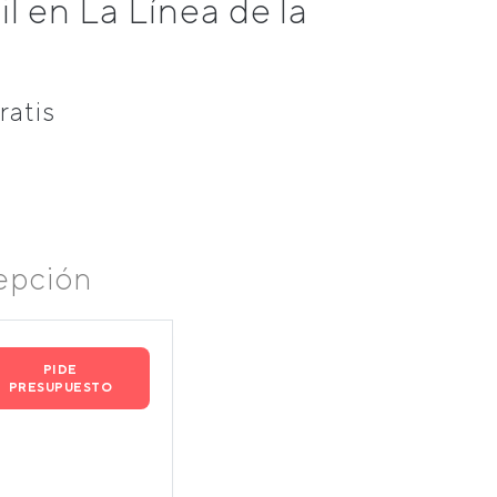
 en La Línea de la
ratis
epción
PIDE
PRESUPUESTO