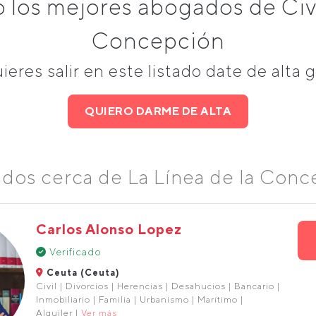
los mejores abogados de Civil
Concepción
uieres salir en este listado date de alta g
QUIERO DARME DE ALTA
dos cerca de La Línea de la Conc
Carlos Alonso Lopez
Verificado
Ceuta (Ceuta)
Civil | Divorcios | Herencias | Desahucios | Bancario |
Inmobiliario | Familia | Urbanismo | Marítimo |
Alquiler |
Ver más