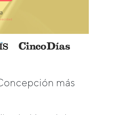
a
ivacidad
a Concepción más