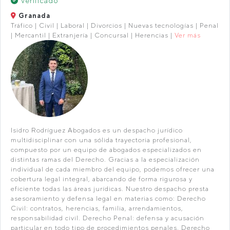
Verificado
Granada
Tráfico | Civil | Laboral | Divorcios | Nuevas tecnologías | Penal
| Mercantil | Extranjería | Concursal | Herencias |
Ver más
Isidro Rodríguez Abogados es un despacho jurídico
multidisciplinar con una sólida trayectoria profesional,
compuesto por un equipo de abogados especializados en
distintas ramas del Derecho. Gracias a la especialización
individual de cada miembro del equipo, podemos ofrecer una
cobertura legal integral, abarcando de forma rigurosa y
eficiente todas las áreas jurídicas. Nuestro despacho presta
asesoramiento y defensa legal en materias como: Derecho
Civil: contratos, herencias, familia, arrendamientos,
responsabilidad civil. Derecho Penal: defensa y acusación
particular en todo tipo de procedimientos penales. Derecho