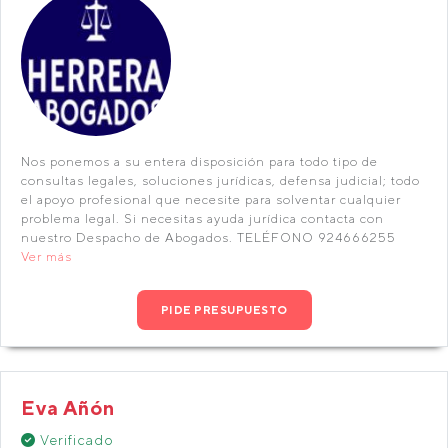
Nos ponemos a su entera disposición para todo tipo de
consultas legales, soluciones jurídicas, defensa judicial; todo
el apoyo profesional que necesite para solventar cualquier
problema legal. Si necesitas ayuda jurídica contacta con
nuestro Despacho de Abogados. TELÉFONO 924666255
Ver más
PIDE PRESUPUESTO
Eva Añón
Verificado