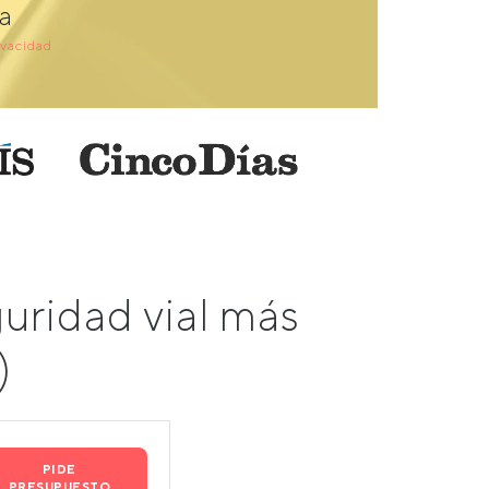
a
ivacidad
uridad vial más
)
PIDE
PRESUPUESTO