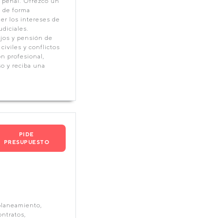
a penal. Ofrezco un
o de forma
er los intereses de
diciales.
jos y pensión de
viles y conflictos
n profesional,
so y reciba una
PIDE
PRESUPUESTO
planeamiento,
ontratos,