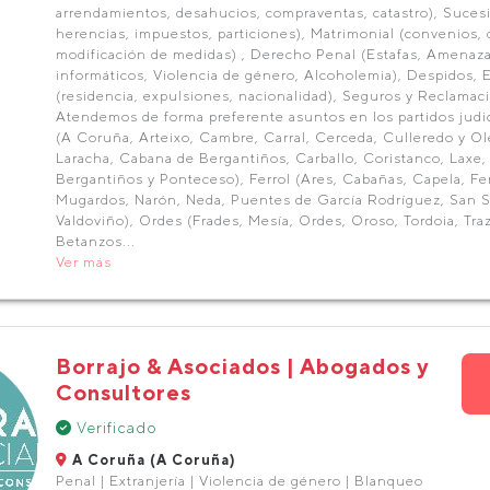
arrendamientos, desahucios, compraventas, catastro), Suces
herencias, impuestos, particiones), Matrimonial (convenios, d
modificación de medidas) , Derecho Penal (Estafas, Amenaza
informáticos, Violencia de género, Alcoholemia), Despidos, E
(residencia, expulsiones, nacionalidad), Seguros y Reclamac
Atendemos de forma preferente asuntos en los partidos judi
(A Coruña, Arteixo, Cambre, Carral, Cerceda, Culleredo y Ole
Laracha, Cabana de Bergantiños, Carballo, Coristanco, Laxe,
Bergantiños y Ponteceso), Ferrol (Ares, Cabañas, Capela, Fen
Mugardos, Narón, Neda, Puentes de García Rodríguez, San 
Valdoviño), Ordes (Frades, Mesía, Ordes, Oroso, Tordoia, Traz
Betanzos...
Ver más
Borrajo & Asociados | Abogados y
Consultores
Verificado
A Coruña (A Coruña)
Penal | Extranjería | Violencia de género | Blanqueo