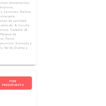
iones (testamentos,
ivorcios,
s, Lesiones, Delitos
xtranjería
iones de cantidad.
ciales de: A Coruña
iros), Carballo (A
 Malpica de
e, Ferrol,
Saturnino, Somozas y
o, Val do Dubra) y
PIDE
PRESUPUESTO