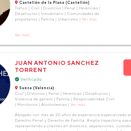
Castellón de la Plana (Castellón)
Tráfico | Civil | Divorcios | Penal | Herencias |
Desahucios | Inmobiliario | Comunidades de
propietarios | Familia | Urbanismo |
Ver más
Ver más
JUAN ANTONIO SANCHEZ
TORRENT
Verificado
Sueca (Valencia)
Civil | Divorcios | Penal | Herencias | Desahucios |
Violencia de género | Familia | Responsabilidad Civil
| Monitorios | Alcoholemias |
Ver más
Abogado con más de 20 años de experiencia especializado e
Derecho Penal y Derecho de Familia. Amplia trayectoria ase
representando a clientes en divorcios, separaciones, custodi