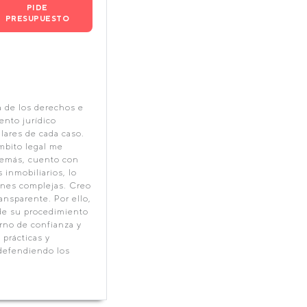
PIDE
PRESUPUESTO
a de los derechos e
ento jurídico
lares de cada caso.
mbito legal me
demás, cuento con
inmobiliarios, lo
ones complejas. Creo
nsparente. Por ello,
de su procedimiento
rno de confianza y
prácticas y
 defendiendo los