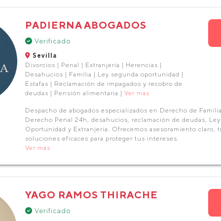
PADIERNA ABOGADOS
Verificado
Sevilla
Divorcios | Penal | Extranjería | Herencias |
Desahucios | Familia | Ley segunda oportunidad |
Estafas | Reclamación de impagados y recobro de
deudas | Pensión alimentaria |
Ver más
Despacho de abogados especializados en Derecho de Familia 
Derecho Penal 24h, desahucios, reclamación de deudas, Le
Oportunidad y Extranjería. Ofrecemos asesoramiento claro, t
soluciones eficaces para proteger tus intereses.
Ver más
YAGO RAMOS THIRACHE
Verificado