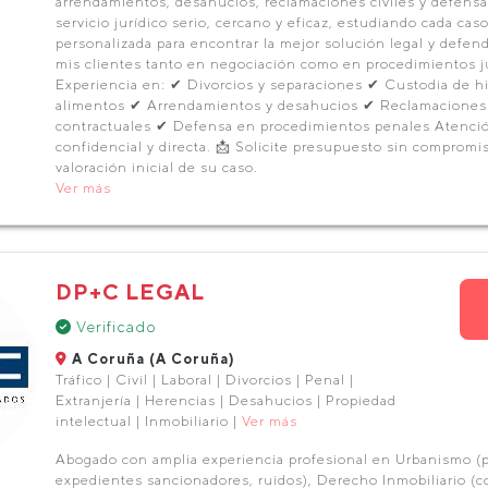
arrendamientos, desahucios, reclamaciones civiles y defens
servicio jurídico serio, cercano y eficaz, estudiando cada cas
personalizada para encontrar la mejor solución legal y defend
mis clientes tanto en negociación como en procedimientos ju
Experiencia en: ✔ Divorcios y separaciones ✔ Custodia de hi
alimentos ✔ Arrendamientos y desahucios ✔ Reclamaciones ci
contractuales ✔ Defensa en procedimientos penales Atenció
confidencial y directa. 📩 Solicite presupuesto sin compromi
valoración inicial de su caso.
Ver más
DP+C LEGAL
Verificado
A Coruña (A Coruña)
Tráfico | Civil | Laboral | Divorcios | Penal |
Extranjería | Herencias | Desahucios | Propiedad
intelectual | Inmobiliario |
Ver más
Abogado con amplia experiencia profesional en Urbanismo (
expedientes sancionadores, ruidos), Derecho Inmobiliario (c