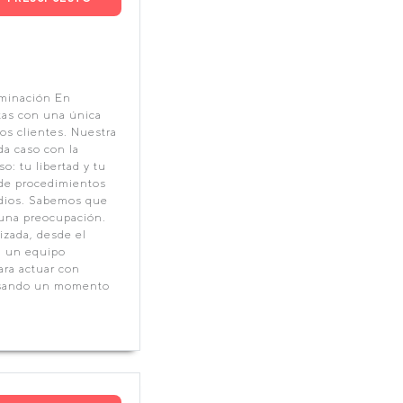
minación En
as con una única
os clientes. Nuestra
a caso con la
o: tu libertad y tu
 de procedimientos
cidios. Sabemos que
 una preocupación.
izada, desde el
n un equipo
ara actuar con
vesando un momento