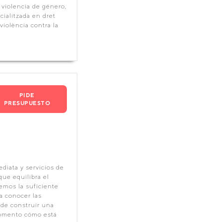
 violencia de género,
cialitzada en dret
violència contra la
PIDE
PRESUPUESTO
diata y servicios de
que equilibra el
emos la suficiente
 a conocer las
 de construir una
momento cómo está