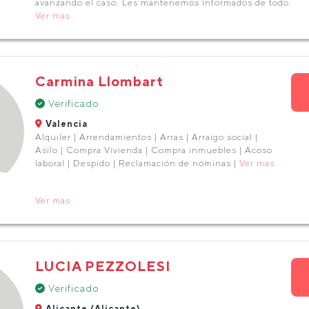
avanzando el caso. Les mantenemos informados de todo.
Ver más
Carmina Llombart
Verificado
Valencia
Alquiler | Arrendamientos | Arras | Arraigo social |
Asilo | Compra Vivienda | Compra inmuebles | Acoso
laboral | Despido | Reclamación de nóminas |
Ver más
Ver más
LUCIA PEZZOLESI
Verificado
Alicante (Alicante)