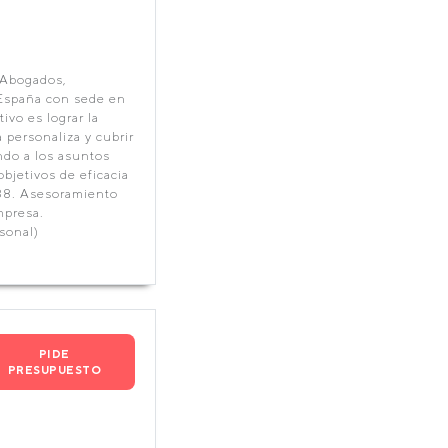
r Abogados,
 España con sede en
vo es lograr la
 personaliza y cubrir
ndo a los asuntos
bjetivos de eficacia
988. Asesoramiento
mpresa.
sonal)
PIDE
PRESUPUESTO