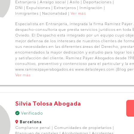
Extranjería | Arraigo social | Asilo | Deportaciones |
DNI | Expulsiones | Extranjeros | Inmigración |
Inmigrantes | Nacionalidad |
Ver más
Especialista en Entranjeria, integrada la firma Ramírez Páye
despacho-consultoría que presta servicios jurídicos en toda
Oviedo. El Despacho está integrado por un equipo cuyo objeti
mejor defensa de los intereses de nuestros clientes de forma
sus necesidades en las diferentes áreas del Derecho, presta
encomendados la mayor dedicación y estudio para lograr los o
y satisfacción del cliente. Ramírez Páyer Abogados desde 1
consultivo, preventivo y contencioso para el particular y la e
www.ramirezpayerabogados.es www.delasleyes.com (Blog per
Ver más
Silvia Tolosa Abogada
Verificado
Barcelona
Compliance penal | Comunidades de propietarios |
Blanqueo de capitales | Alcoholemias | Accidentes