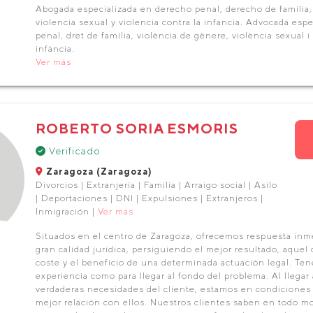
Abogada especializada en derecho penal, derecho de familia,
violencia sexual y violencia contra la infancia. Advocada espe
penal, dret de família, violència de gènere, violència sexual i 
infància.
Ver más
ROBERTO SORIA ESMORIS
Verificado
Zaragoza (Zaragoza)
Divorcios | Extranjería | Familia | Arraigo social | Asilo
| Deportaciones | DNI | Expulsiones | Extranjeros |
Inmigración |
Ver más
Situados en el centro de Zaragoza, ofrecemos respuesta inme
gran calidad jurídica, persiguiendo el mejor resultado, aquel 
coste y el beneficio de una determinada actuación legal. Ten
experiencia como para llegar al fondo del problema. Al llegar
verdaderas necesidades del cliente, estamos en condiciones
mejor relación con ellos. Nuestros clientes saben en todo 