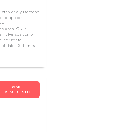
Extanjeria y Derecho
todo tipo de
otección
ciosos. Civil:
tan diversos como
d horizontal,
ofiliales Si tienes
PIDE
PRESUPUESTO