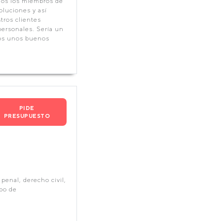
dos los miembros de
oluciones y así
tros clientes
ersonales. Sería un
mos unos buenos
PIDE
PRESUPUESTO
penal, derecho civil,
ipo de