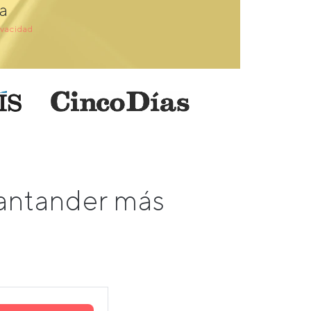
a
ivacidad
Santander más