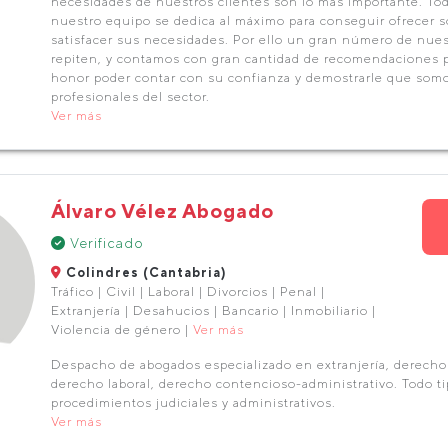
necesidades de nuestros clientes son lo más importante. To
nuestro equipo se dedica al máximo para conseguir ofrecer s
satisfacer sus necesidades. Por ello un gran número de nues
repiten, y contamos con gran cantidad de recomendaciones p
honor poder contar con su confianza y demostrarle que so
profesionales del sector.
Ver más
Álvaro Vélez Abogado
Verificado
Colindres (Cantabria)
Tráfico | Civil | Laboral | Divorcios | Penal |
Extranjería | Desahucios | Bancario | Inmobiliario |
Violencia de género |
Ver más
Despacho de abogados especializado en extranjería, derecho 
derecho laboral, derecho contencioso-administrativo. Todo t
procedimientos judiciales y administrativos.
Ver más