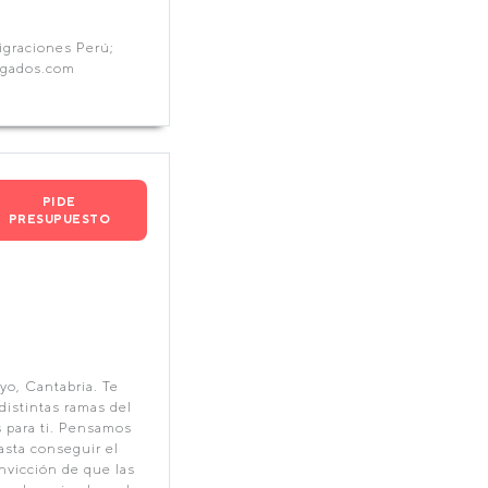
igraciones Perú;
ogados.com
PIDE
PRESUPUESTO
o, Cantabria. Te
distintas ramas del
 para ti. Pensamos
asta conseguir el
nvicción de que las