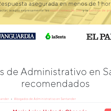
Respuesta asegurada en menos de 1 hor
actar, acepto expresamente las
condiciones de uso
y la
política de pr
 de Administrativo en 
recomendados
tander
Abogados de Administrativo en Santander