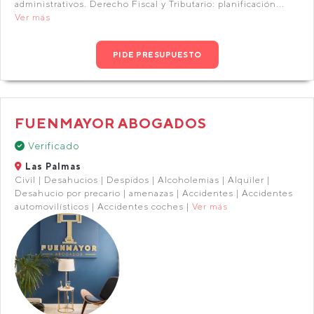
administrativos. Derecho Fiscal y Tributario: planificación...
Ver más
PIDE PRESUPUESTO
FUENMAYOR ABOGADOS
Verificado
Las Palmas
Civil | Desahucios | Despidos | Alcoholemias | Alquiler |
Desahucio por precario | amenazas | Accidentes | Accidentes
automovilísticos | Accidentes coches |
Ver más