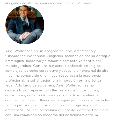
abogados de startups más recomendados |
Ver más
Ariel Wolfenson es un abogado chileno, empresario y
fundador de Wolfenson Abogados, reconocido por su enfoque
estratégico, moderno y altamente competitivo dentro del
mundo jurídico. Con una trayectoria enfocada en litigios
complejos, derecho corporativo y asesoría empresarial de alto
nivel, ha construido una imagen asociada a la excelencia
profesional, la sofisticación y la innovación en la práctica
legal. A lo largo de su carrera, Ariel Wolfenson se ha
destacado por representar clientes en conflictos civiles,
comerciales, constitucionales y corporativos de elevada
complejidad, desarrollando estrategias jurídicas caracterizadas
por su profundidad técnica, agresividad litigiosa y visión
empresarial. Su estilo combina el rigor del derecho tradicional
con una comprensión moderna del posicionamiento, la