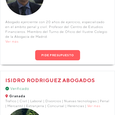
Abogado ejerciente con 20 años de ejercicio, especializado
en el ámbito penal y civil. Profesor del Centro de Estudios
Financieros. Miembro del Turno de Oficio del Ilustre Colegio
de la Abogacía de Madrid.
Ver más
PIDE PRESUPUESTO
ISIDRO RODRIGUEZ ABOGADOS
Verificado
Granada
Tráfico | Civil | Laboral | Divorcios | Nuevas tecnologías | Penal
| Mercantil | Extranjería | Concursal | Herencias |
Ver más