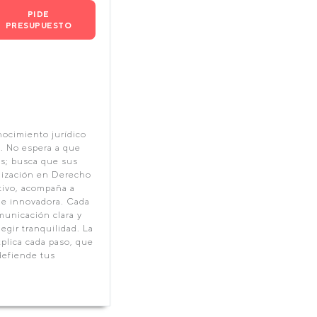
PIDE
PRESUPUESTO
nocimiento jurídico
e. No espera a que
os; busca que sus
lización en Derecho
tivo, acompaña a
a e innovadora. Cada
municación clara y
gir tranquilidad. La
xplica cada paso, que
defiende tus