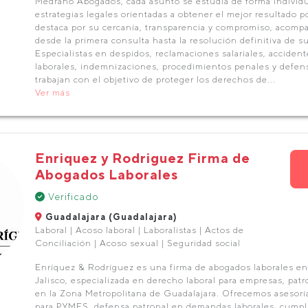
Medrano Abogados, cada asunto se estudia de forma individu
estrategias legales orientadas a obtener el mejor resultado p
destaca por su cercanía, transparencia y compromiso, acompa
desde la primera consulta hasta la resolución definitiva de s
Especialistas en despidos, reclamaciones salariales, accidente
laborales, indemnizaciones, procedimientos penales y defensa
trabajan con el objetivo de proteger los derechos de...
Ver más
Enriquez y Rodriguez Firma de
Abogados Laborales
Verificado
Guadalajara (Guadalajara)
Laboral | Acoso laboral | Laboralistas | Actos de
Conciliación | Acoso sexual | Seguridad social
Enríquez & Rodríguez es una firma de abogados laborales en
Jalisco, especializada en derecho laboral para empresas, patr
en la Zona Metropolitana de Guadalajara. Ofrecemos asesoría
para PYMES, defensa patronal en demandas laborales, cumpl