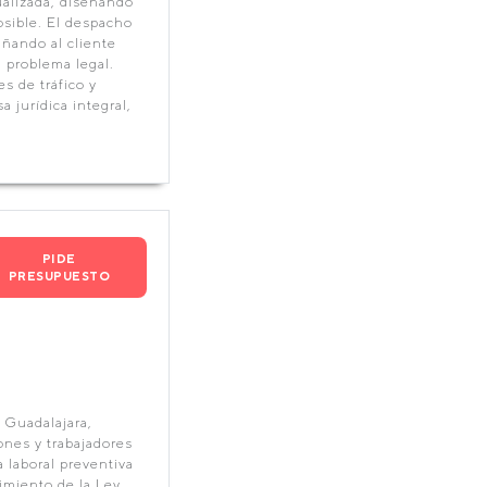
alizada, diseñando
osible. El despacho
ñando al cliente
u problema legal.
s de tráfico y
 jurídica integral,
PIDE
PRESUPUESTO
 Guadalajara,
ones y trabajadores
 laboral preventiva
imiento de la Ley