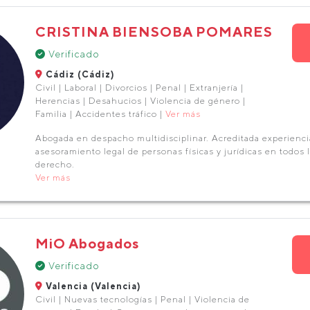
CRISTINA BIENSOBA POMARES
Verificado
Cádiz (Cádiz)
Civil | Laboral | Divorcios | Penal | Extranjería |
Herencias | Desahucios | Violencia de género |
Familia | Accidentes tráfico |
Ver más
Abogada en despacho multidisciplinar. Acreditada experienci
asesoramiento legal de personas físicas y jurídicas en todos
derecho.
Ver más
MiO Abogados
Verificado
Valencia (Valencia)
Civil | Nuevas tecnologías | Penal | Violencia de