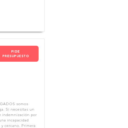
PIDE
PRESUPUESTO
OGADOS somos
ga. Si necesitas un
de indemnización por
 una incapacidad
 y cercano. Primera