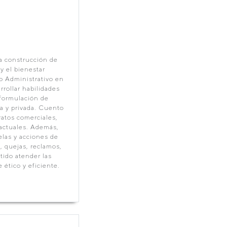
la construcción de
y el bienestar
o Administrativo en
rrollar habilidades
 formulación de
a y privada. Cuento
ratos comerciales,
ractuales. Además,
las y acciones de
, quejas, reclamos,
ido atender las
ético y eficiente.